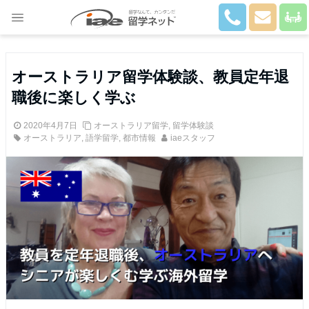
Close
オーストラリア留学体験談、教員定年退
職後に楽しく学ぶ
2020年4月7日
オーストラリア留学
,
留学体験談
オーストラリア
,
語学留学
,
都市情報
iaeスタッフ