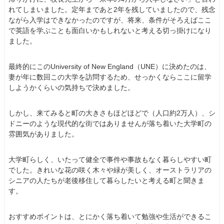
れてしまいました。定年まであと2年を残していましたので、残念
ながら入学はできなかったのですが、将来、条件がそろえばここ
で英語を学ぶことも面白いかもしれないと考える切っ掛けになり
ました。
最終的にこのUniversity of New England（UNE）に決めたのは、
妻が年に数回この大学を訪問するため、せっかくならここに留学
しようかくらいの気持ちで決めました。
しかし、来てみると町の大きさもほどほどで（人口約2万人）、シ
ドニーのような現代的な街ではありませんが落ち着いた大学町の
雰囲気がありました。
大学町らしく、いたって健全で事件や事故もなく暮らしやすい町
でした。きれいな花の咲く木々や緑が美しく、オーストラリアの
シニアの人たちが老後移住して暮らしたいと考える町と聞きま
す。
おすすめポイントは、とにかく落ち着いて勉強や生活ができるこ