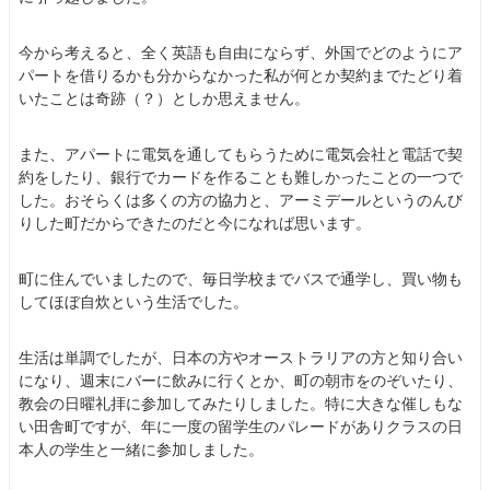
今から考えると、全く英語も自由にならず、外国でどのようにア
パートを借りるかも分からなかった私が何とか契約までたどり着
いたことは奇跡（？）としか思えません。
また、アパートに電気を通してもらうために電気会社と電話で契
約をしたり、銀行でカードを作ることも難しかったことの一つで
した。おそらくは多くの方の協力と、アーミデールというのんび
りした町だからできたのだと今になれば思います。
町に住んでいましたので、毎日学校までバスで通学し、買い物も
してほぼ自炊という生活でした。
生活は単調でしたが、日本の方やオーストラリアの方と知り合い
になり、週末にバーに飲みに行くとか、町の朝市をのぞいたり、
教会の日曜礼拝に参加してみたりしました。特に大きな催しもな
い田舎町ですが、年に一度の留学生のパレードがありクラスの日
本人の学生と一緒に参加しました。