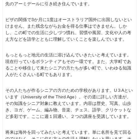
先のアーミデールに引き続き住んでいます。
ビザの関係で3か月に1度はオーストラリア国外に出国しないとい
けません、また残念ながらお金を得る仕事はできません。しか
し、この町での生活に少しづつ慣れ、習慣や風習、文化や人の考
え方などを語学とともに理解していくことを楽しんでいます。
もっともっと地元の生活に溶け込んでいきたいと考えています。
現在行っているボランティアもその一環です。また、大学町であ
ることや移住して来たシニアの方たちが多い町で、いわゆる知識
人がたくさんいる町でもあります。
その人たちが作るシニアの方のための学校があります。U３Aとい
います（University of the Third Age）。その道に詳しい方達が、
その知識をシニア対象に教えています。内容は歴史、写真、山歩
き、ヨガ、ゲーム、編み物、音楽、チェス、語学、クリケットな
ど多彩です。ここに週１回通い、２つの講座を受講しています。
将来は海外を回ってみたいと考えています。単に名所を見て回る
のではなく、そこに住む方々の生活も理解したいと思います。そ