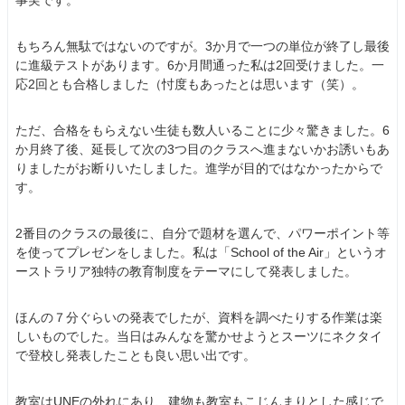
事実です。
もちろん無駄ではないのですが。3か月で一つの単位が終了し最後
に進級テストがあります。6か月間通った私は2回受けました。一
応2回とも合格しました（忖度もあったとは思います（笑）。
ただ、合格をもらえない生徒も数人いることに少々驚きました。6
か月終了後、延長して次の3つ目のクラスへ進まないかお誘いもあ
りましたがお断りいたしました。進学が目的ではなかったからで
す。
2番目のクラスの最後に、自分で題材を選んで、パワーポイント等
を使ってプレゼンをしました。私は「School of the Air」というオ
ーストラリア独特の教育制度をテーマにして発表しました。
ほんの７分ぐらいの発表でしたが、資料を調べたりする作業は楽
しいものでした。当日はみんなを驚かせようとスーツにネクタイ
で登校し発表したことも良い思い出です。
教室はUNEの外れにあり、建物も教室もこじんまりとした感じで