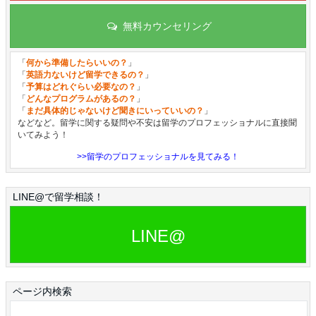
無料カウンセリング
「
何から準備したらいいの？
」
「
英語力ないけど留学できるの？
」
「
予算はどれぐらい必要なの？
」
「
どんなプログラムがあるの？
」
「
まだ具体的じゃないけど聞きにいっていいの？
」
などなど。留学に関する疑問や不安は留学のプロフェッショナルに直接聞
いてみよう！
>>留学のプロフェッショナルを見てみる！
LINE@で留学相談！
LINE@
ページ内検索