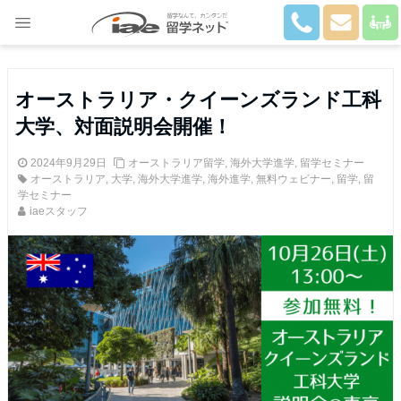
Close
オーストラリア・クイーンズランド工科
大学、対面説明会開催！
2024年9月29日
オーストラリア留学
,
海外大学進学
,
留学セミナー
オーストラリア
,
大学
,
海外大学進学
,
海外進学
,
無料ウェビナー
,
留学
,
留
学セミナー
iaeスタッフ