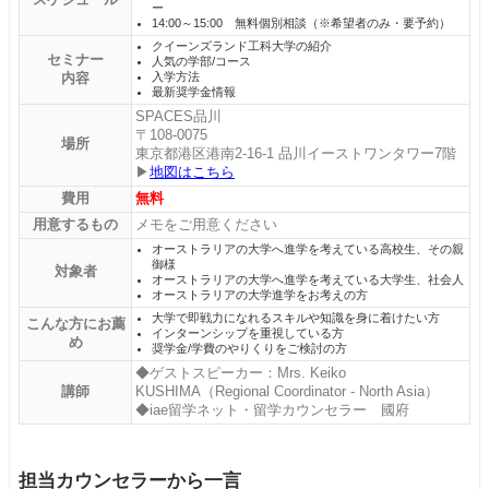
ー
14:00～15:00 無料個別相談（※希望者のみ・要予約）
クイーンズランド工科大学の紹介
セミナー
人気の学部/コース
内容
入学方法
最新奨学金情報
SPACES品川
〒108-0075
場所
東京都港区港南2-16-1 品川イーストワンタワー7階
▶
地図はこちら
費用
無料
用意するもの
メモをご用意ください
オーストラリアの大学へ進学を考えている高校生、その親
御様
対象者
オーストラリアの大学へ進学を考えている大学生、社会人
オーストラリアの大学進学をお考えの方
大学で即戦力になれるスキルや知識を身に着けたい方
こんな方にお薦
インターンシップを重視している方
め
奨学金/学費のやりくりをご検討の方
◆ゲストスピーカー：Mrs. Keiko
講師
KUSHIMA（Regional Coordinator - North Asia）
◆iae留学ネット・留学カウンセラー 國府
担当カウンセラーから一言