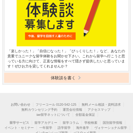
「楽しかった！」「自信になった！」「びっくりした！」など、あなたの
貴重でユニークな留学体験をお聞かせ下さい。これから留学へ行こうと思
っている方に向けて、正直な情報をすべて隠さず提供したいと思っていま
す！ぜひお力を貸してくれませんか？
体験談を書く
お問い合わせ
フリーコール 0120-542-125
無料メール相談・資料請求
無料カウンセリング予約
運営会社情報
アクセスマップ
iae留学ネットについて
全額返金保証
留学サービス
留学アカデミー
留学コラム
学校検索
国別留学情報
イベント・セミナー
一年留学
語学留学
海外進学
ヴォケーショナル留学
インターンシップ留学
パスウェイ留学