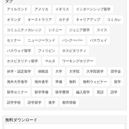
タグ
アイルランド
アメリカ
イギリス
インターンシップ留学
オランダ
オーストラリア
カナダ
キャリアアップ
コミカレ
コミュニティカレッジ
シドニー
ジュニア留学
スイス
セミナー
ニュージーランド
バンクーバー
パスウェイ
パスウェイ留学
フィリピン
ホスピタリティ
ホスピタリティ留学
マルタ
ワーキングホリデー
休学・認定留学
体験談
大学
大学院
大学院留学
奨学金
海外大学進学
海外進学
準備
無料
無料ウェビナー
留学
留学セミナー
留学準備
留学費用
編入留学
英語
語学
語学学校
語学留学
進学
都市情報
無料ダウンロード