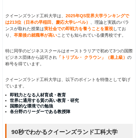
クイーンズランド工科大学は、
2025年QS世界大学ランキングで
は213位（日本の早稲田、慶応大学レベル）
、理論と実践のバラ
ンスが取れた授業は
実社会での即戦力を養うことを重視
してお
り、
卒業後の就職率が高い
ことでも知られている優秀校です。
特に同学のビジネススクールはオーストラリアで初めて3つの国際
ビジネス団体から認可され
「トリプル・ クラウン」（最上級）
の
称号を得ています。
クイーンズランド工科大学は、以下のポイントを特徴として挙げ
ています。
即戦力となる人材育成・教育
世界に通用する質の高い教育・研究
国際的な環境での勉強
各分野のリーダーである教授陣
90秒でわかるクイーンズランド工科大学