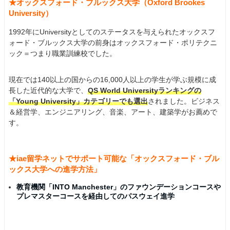
★オックスフォード・ブルックス大学（Oxford Brookes
University）
1992年にUniversityとしてのステータスを与えられたオックスフ
ォード・ブルックス大学の前身はオックスフォード・ポリテクニ
ック＝つまり職業訓練校でした。
現在では140以上の国からの16,000人以上の学生が学ぶ規模に成
長した近代的な大学で、
QS World Universityランキングの
「Young University」カテゴリーでも選出
されました。ビジネス
＆経営学、エンジニアリング、音楽、アート、建築学がお薦めで
す。
★iae留学ネットでサポート可能な「オックスフォード・ブル
ックス大学への進学方法」
教育機関「INTO Manchester」のファウンデーションコースや
プレマスターコースを経由してのパスウェイ進学