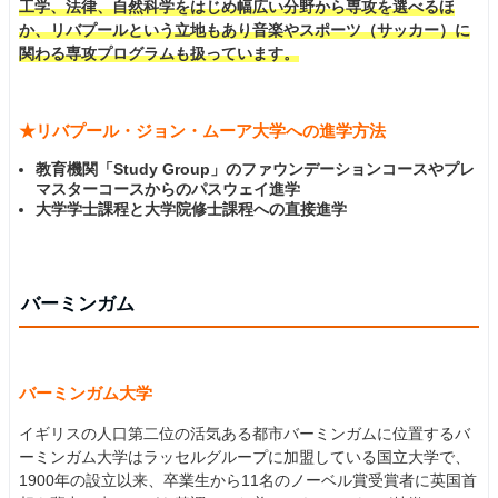
工学、法律、自然科学をはじめ幅広い分野から専攻を選べるほ
か、リバプールという立地もあり音楽やスポーツ（サッカー）に
関わる専攻プログラムも扱っています。
★リバプール・ジョン・ムーア大学への進学方法
教育機関「Study Group」のファウンデーションコースやプレ
マスターコースからのパスウェイ進学
大学学士課程と大学院修士課程への直接進学
バーミンガム
バーミンガム大学
イギリスの人口第二位の活気ある都市バーミンガムに位置するバ
ーミンガム大学はラッセルグループに加盟している国立大学で、
1900年の設立以来、卒業生から11名のノーベル賞受賞者に英国首