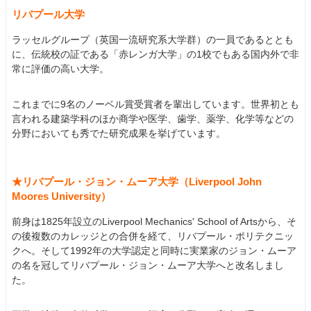
リバプール大学
ラッセルグループ（英国一流研究系大学群）の一員であるととも
に、伝統校の証である「赤レンガ大学」の1校でもある国内外で非
常に評価の高い大学。
これまでに9名のノーベル賞受賞者を輩出しています。世界初とも
言われる建築学科のほか商学や医学、歯学、薬学、化学等などの
分野においても秀でた研究成果を挙げています。
★リバプール・ジョン・ムーア大学（Liverpool John
Moores University）
前身は1825年設立のLiverpool Mechanics' School of Artsから、そ
の後複数のカレッジとの合併を経て、リバプール・ポリテクニッ
クへ。そして1992年の大学認定と同時に実業家のジョン・ムーア
の名を冠してリバプール・ジョン・ムーア大学へと改名しまし
た。