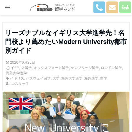
Close
リーズナブルなイギリス大学進学先！名
門校より薦めたいModern University都市
別ガイド
2026年6月25日
イギリス留学
,
オックスフォード留学
,
ケンブリッジ留学
,
ロンドン留学
,
海外大学進学
イギリス
,
パスウェイ留学
,
大学
,
海外大学進学
,
海外進学
,
留学
iaeスタッフ