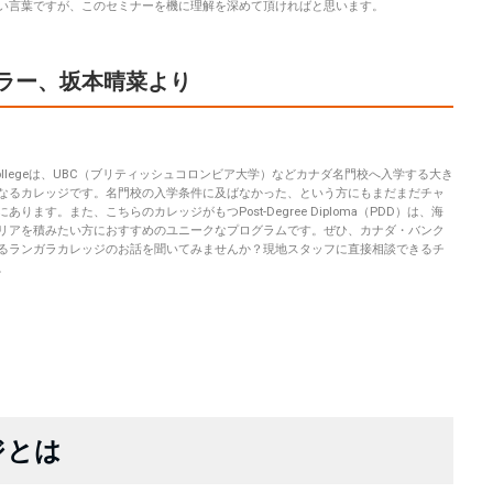
い言葉ですが、このセミナーを機に理解を深めて頂ければと思います。
セラー、坂本晴菜より
a Collegeは、UBC（ブリティッシュコロンビア大学）などカナダ名門校へ入学する大き
なるカレッジです。名門校の入学条件に及ばなかった、という方にもまだまだチャ
あります。また、こちらのカレッジがもつPost-Degree Diploma（PDD）は、海
リアを積みたい方におすすめのユニークなプログラムです。ぜひ、カナダ・バンク
るランガラカレッジのお話を聞いてみませんか？現地スタッフに直接相談できるチ
。
ジとは