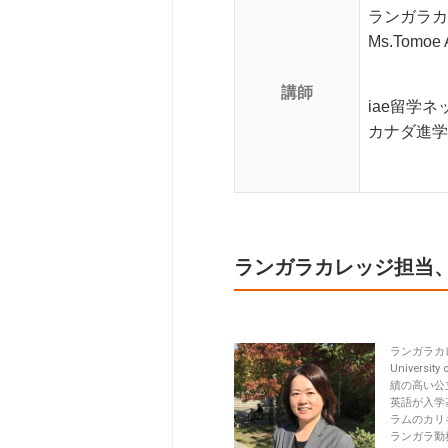
ランガラカレッ
Ms.Tomoe 
講師
iae留学ネ
カナダ進学
ランガラカレッジ担当、M
ランガラカ
Universi
績の高い公
英語が入学基準
ラムのカリ
ランガラ勤