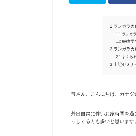
1
ランガラカ
1.1
ランガラカ
1.2
iae留
2
ランガラカ
2.1
よくある
3
上記セミナ
皆さん、こんにちは。カナダ
外出自粛に伴いお家時間を過
っしゃる方も多いと思います