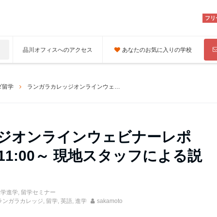
フリ
品川オフィスへのアクセス
あなたのお気に入りの学校
ダ留学
ランガラカレッジオンラインウェビナーレポート 5/23（土）11:00～ 現地スタッフによる説明会
ジオンラインウェビナーレポ
）11:00～ 現地スタッフによる説
大学進学
,
留学セミナー
ランガラカレッジ
,
留学
,
英語
,
進学
sakamoto