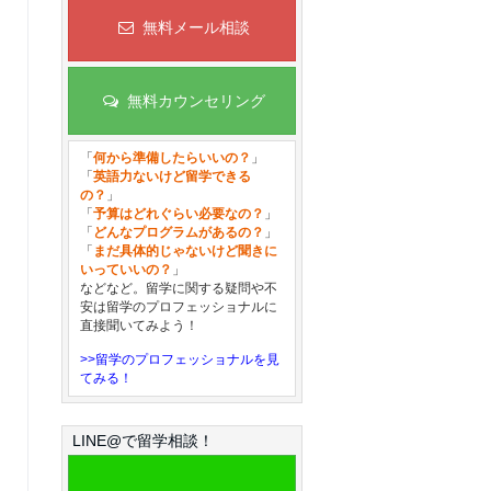
無料メール相談
無料カウンセリング
「
何から準備したらいいの？
」
「
英語力ないけど留学できる
の？
」
「
予算はどれぐらい必要なの？
」
「
どんなプログラムがあるの？
」
「
まだ具体的じゃないけど聞きに
いっていいの？
」
などなど。留学に関する疑問や不
安は留学のプロフェッショナルに
直接聞いてみよう！
>>留学のプロフェッショナルを見
てみる！
LINE@で留学相談！