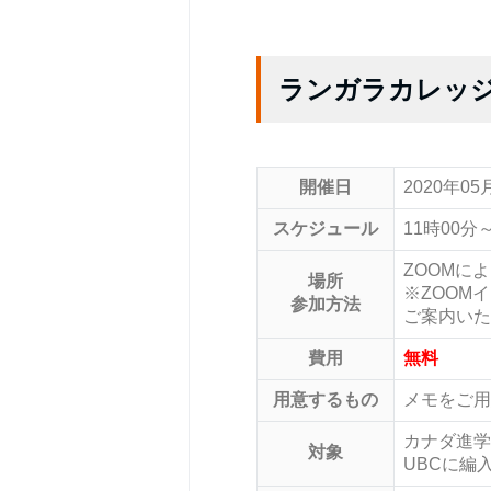
ランガラカレッ
開催日
2020年0
スケジュール
11時00
ZOOMに
場所
※ZOOM
参加方法
ご案内いた
費用
無料
用意するもの
メモをご用
カナダ進学
対象
UBCに編