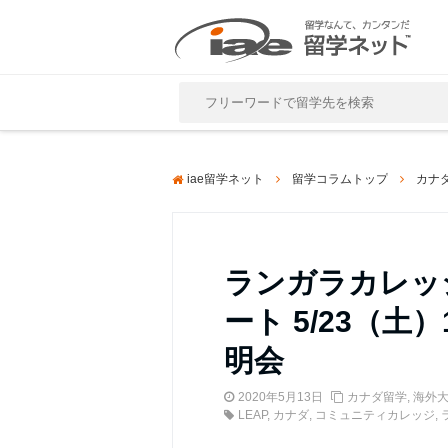
Close
iae留学ネット
留学コラムトップ
カナ
ランガラカレッ
ート 5/23（土
明会
2020年5月13日
カナダ留学
,
海外
LEAP
,
カナダ
,
コミュニティカレッジ
,