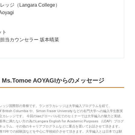
ジ（Langara College）
Aoyagi
ット
担当カウンセラー 坂本晴菜
s.Tomoe AOYAGIからのメッセージ
レッジ国際部の青柳です。ランガラカレッジは大学編入プログラムを経て、
ty of British Columbia や、Simon Fraser University などの名門大学への編入学生数実
立カレッジです。 今回のiaeグローバル社でのセミナーでは大学編入の魅力と実績、
に満たない方の為のLangara English for Academic Purposes （LEAP）プログ
キュラム、その他のキャリアプログラムなどに重点を置いてお話させて頂きます。
務15年での経験談などを中心に学校紹介させて頂きます。大学編入とは日本では馴