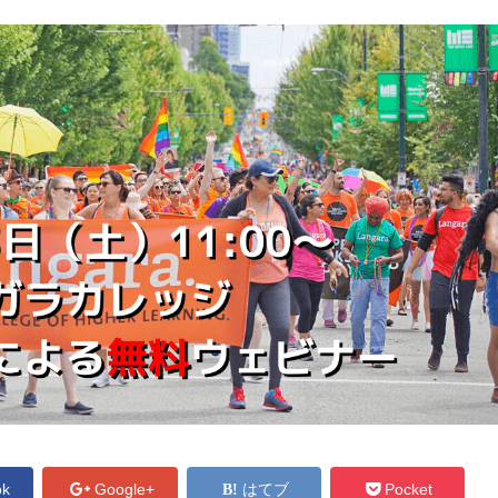
ok
Google+
はてブ
Pocket