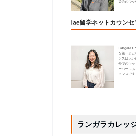
染みの少な
iae留学ネットカウン
Langar
な第一歩と
ンスは大いに
外でのキャ
ーバーにあ
ャンスです
ランガラカレッ