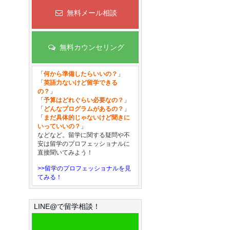
無料メール相談
無料カウンセリング
「
何から準備したらいいの？
」
「
英語力ないけど留学できる
の？
」
「
予算はどれぐらい必要なの？
」
「
どんなプログラムがあるの？
」
「
まだ具体的じゃないけど聞きに
いっていいの？
」
などなど。留学に関する疑問や不
安は留学のプロフェッショナルに
直接聞いてみよう！
>>留学のプロフェッショナルを見
てみる！
LINE@で留学相談！