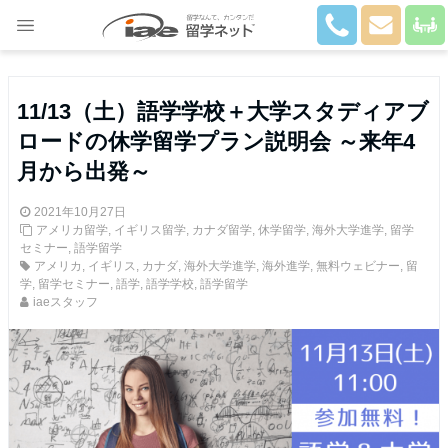
Close
11/13（土）語学学校＋大学スタディアブ
ロードの休学留学プラン説明会 ～来年4
月から出発～
2021年10月27日
アメリカ留学
,
イギリス留学
,
カナダ留学
,
休学留学
,
海外大学進学
,
留学
セミナー
,
語学留学
アメリカ
,
イギリス
,
カナダ
,
海外大学進学
,
海外進学
,
無料ウェビナー
,
留
学
,
留学セミナー
,
語学
,
語学学校
,
語学留学
iaeスタッフ