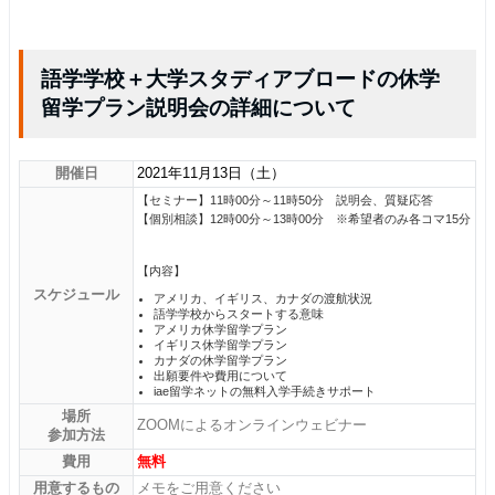
語学学校＋大学スタディアブロードの休学
留学プラン説明会の詳細について
開催日
2021年11月13日（土）
【セミナー】11時00分～11時50分 説明会、質疑応答
【個別相談】12時00分～13時00分 ※希望者のみ各コマ15分
【内容】
スケジュール
アメリカ、イギリス、カナダの渡航状況
語学学校からスタートする意味
アメリカ休学留学プラン
イギリス休学留学プラン
カナダの休学留学プラン
出願要件や費用について
iae留学ネットの無料入学手続きサポート
場所
ZOOMによるオンラインウェビナー
参加方法
費用
無料
用意するもの
メモをご用意ください