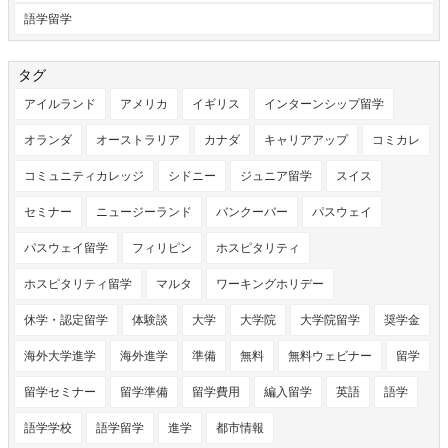
語学留学
タグ
アイルランド
アメリカ
イギリス
インターンシップ留学
オランダ
オーストラリア
カナダ
キャリアアップ
コミカレ
コミュニティカレッジ
シドニー
ジュニア留学
スイス
セミナー
ニュージーランド
バンクーバー
パスウェイ
パスウェイ留学
フィリピン
ホスピタリティ
ホスピタリティ留学
マルタ
ワーキングホリデー
休学・認定留学
体験談
大学
大学院
大学院留学
奨学金
海外大学進学
海外進学
準備
無料
無料ウェビナー
留学
留学セミナー
留学準備
留学費用
編入留学
英語
語学
語学学校
語学留学
進学
都市情報