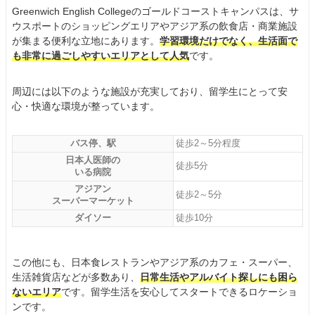
Greenwich English Collegeのゴールドコーストキャンパスは、サ
ウスポートのショッピングエリアやアジア系の飲食店・商業施設
が集まる便利な立地にあります。
学習環境だけでなく、生活面で
も非常に過ごしやすいエリアとして人気
です。
周辺には以下のような施設が充実しており、留学生にとって安
心・快適な環境が整っています。
バス停、駅
徒歩2～5分程度
日本人医師の
徒歩5分
いる病院
アジアン
徒歩2～5分
スーパーマーケット
ダイソー
徒歩10分
この他にも、日本食レストランやアジア系のカフェ・スーパー、
生活雑貨店などが多数あり、
日常生活やアルバイト探しにも困ら
ないエリア
です。留学生活を安心してスタートできるロケーショ
ンです。