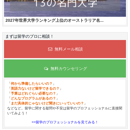
2027年世界大学ランキング上位のオーストラリア名...
まずは留学のプロに相談！
無料メール相談
無料カウンセリング
「
何から準備したらいいの？
」
「
英語力ないけど留学できるの？
」
「
予算はどれぐらい必要なの？
」
「
どんなプログラムがあるの？
」
「
まだ具体的じゃないけど聞きにいっていいの？
」
などなど。留学に関する疑問や不安は留学のプロフェッショナルに直接聞
いてみよう！
>>留学のプロフェッショナルを見てみる！