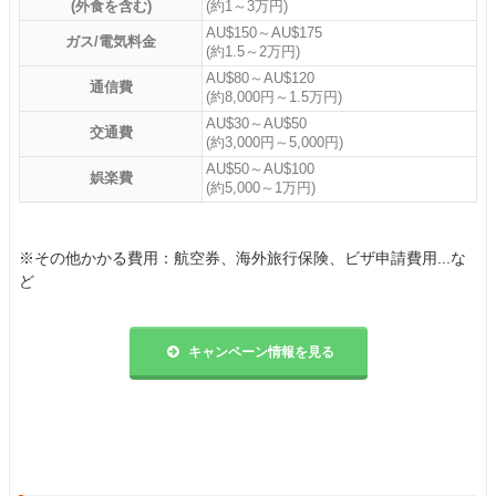
(外食を含む)
(約1～3万円)
AU$150～AU$175
ガス/電気料金
(約1.5～2万円)
AU$80～AU$120
通信費
(約8,000円～1.5万円)
AU$30～AU$50
交通費
(約3,000円～5,000円)
AU$50～AU$100
娯楽費
(約5,000～1万円)
※その他かかる費用：航空券、海外旅行保険、ビザ申請費用...な
ど
キャンペーン情報を見る