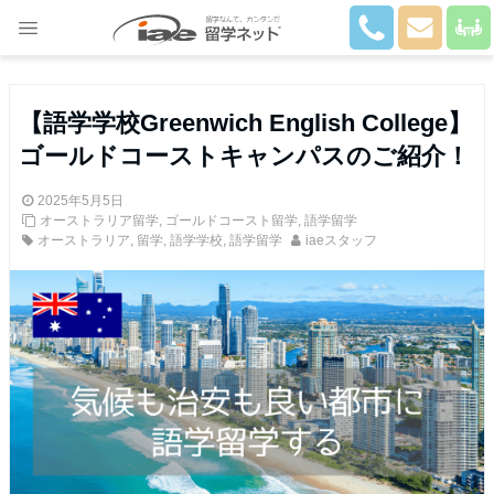
Close
【語学学校Greenwich English College】
ゴールドコーストキャンパスのご紹介！
2025年5月5日
オーストラリア留学
,
ゴールドコースト留学
,
語学留学
オーストラリア
,
留学
,
語学学校
,
語学留学
iaeスタッフ