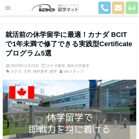
Close
就活前の休学留学に最適！カナダ BCIT
で1年未満で修了できる実践型Certificate
プログラム5選
2025年11月23日
カナダ留学
,
海外大学進学
カナダ
,
大学
,
海外進学
,
留学
iaeスタッフ