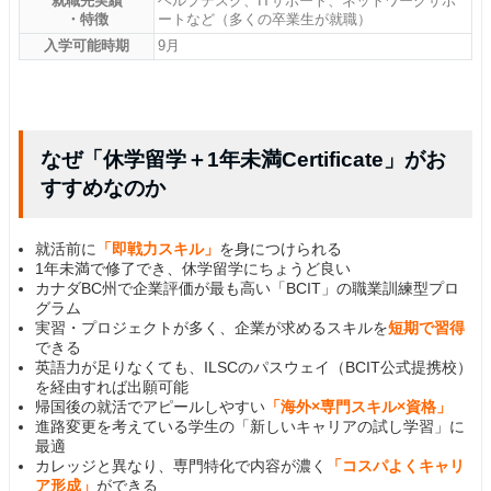
就職先実績
ヘルプデスク、ITサポート、ネットワークサポ
・特徴
ートなど（多くの卒業生が就職）
入学可能時期
9月
なぜ「休学留学＋1年未満Certificate」がお
すすめなのか
就活前に
「即戦力スキル」
を身につけられる
1年未満で修了でき、休学留学にちょうど良い
カナダBC州で企業評価が最も高い「BCIT」の職業訓練型プロ
グラム
実習・プロジェクトが多く、企業が求めるスキルを
短期で習得
できる
英語力が足りなくても、ILSCのパスウェイ（BCIT公式提携校）
を経由すれば出願可能
帰国後の就活でアピールしやすい
「海外×専門スキル×資格」
進路変更を考えている学生の「新しいキャリアの試し学習」に
最適
カレッジと異なり、専門特化で内容が濃く
「コスパよくキャリ
ア形成」
ができる