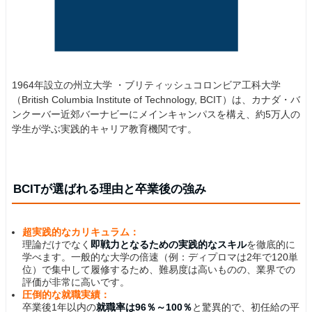
1964年設立の州立大学 ・ブリティッシュコロンビア工科大学
（British Columbia Institute of Technology, BCIT）は、カナダ・バ
ンクーバー近郊バーナビーにメインキャンパスを構え、約5万人の
学生が学ぶ実践的キャリア教育機関です。
BCITが選ばれる理由と卒業後の強み
超実践的なカリキュラム：
理論だけでなく
即戦力となるための実践的なスキル
を徹底的に
学べます。一般的な大学の倍速（例：ディプロマは2年で120単
位）で集中して履修するため、難易度は高いものの、業界での
評価が非常に高いです。
圧倒的な就職実績：
卒業後1年以内の
就職率は96％～100％
と驚異的で、初任給の平