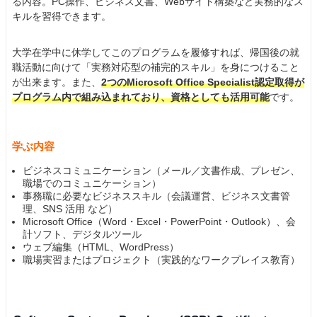
る内容。PC操作、ビジネス文書、Webサイト構築など実務的なス
キルを習得できます。
大学在学中に休学してこのプログラムを履修すれば、帰国後の就
職活動に向けて「実務対応型の補完的スキル」を身につけること
が出来ます。また、
2つのMicrosoft Office Specialist認定取得が
プログラム内で組み込まれており、資格としても活用可能
です。
学ぶ内容
ビジネスコミュニケーション（メール／文書作成、プレゼン、
職場でのコミュニケーション）
事務職に必要なビジネススキル（会議運営、ビジネス文書管
理、SNS 活用 など）
Microsoft Office（Word・Excel・PowerPoint・Outlook）、会
計ソフト、デジタルツール
ウェブ編集（HTML、WordPress）
職場実習またはプロジェクト（実践的なワークプレイス教育）