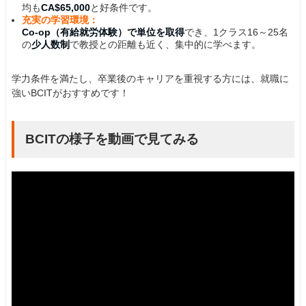
均も
CA$65,000
と好条件です。
充実の学習環境：
Co-op（有給就労体験）で単位を取得
でき、1クラス16～25名
の
少人数制
で教授との距離も近く、集中的に学べます。
学力条件を満たし、卒業後のキャリアを重視する方には、就職に
強いBCITがおすすめです！
BCITの様子を動画で見てみる