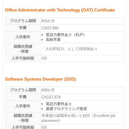
Office Administrator with Technology (OAT) Certificate
プログラム期間
約5か月
学費
CAD7,846
英語力要件あり（ELP）
入学要件
高校卒業
就職先実績
「入社即戦力」として採用例あり
・特徴
入学可能時期
4月
Software Systems Developer (SSD)
プログラム期間
約8か月
学費
CAD17,678
英語力要件あり
入学要件
基礎プログラミング推奨
就職先実績
卒業後の就職率が高いと好評（Excellent job
・特徴
placement）
入学可能時期
9月