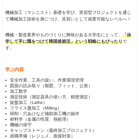
機械加工（マシニスト）基礎を学び、実習型プロジェクトを通じ
て機械加工技術を身につけ、見習いとして就業可能なレベルへ！
機械・製造業界やものづくりに興味がある大学生にとって、
「休
学して手に職をつけて帰国後就活」という戦略にもぴったり
で
す。
学ぶ内容
安全作業、工具の扱い、作業環境管理
図面の読み取り（製図、フィット、公差）
加工数学
測定技術（測定器具の使い方、精密測定）
旋盤加工（Lathe）
フライス盤加工（Milling）
研削・穴あけなど補助加工機の操作
材料学（金属の性質、熱処理）
機械の保守
キャップストーン（最終加工プロジェクト）
就職準備（レジュメ、面接対策）