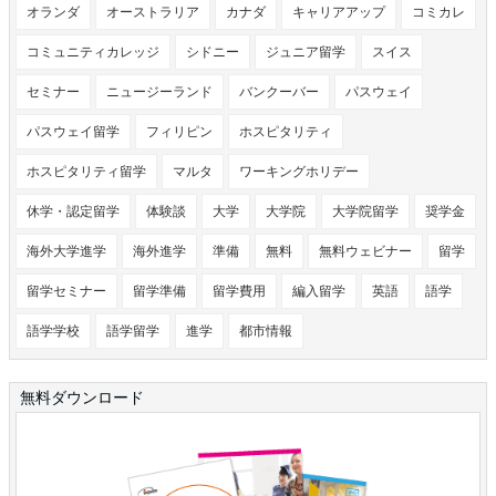
オランダ
オーストラリア
カナダ
キャリアアップ
コミカレ
コミュニティカレッジ
シドニー
ジュニア留学
スイス
セミナー
ニュージーランド
バンクーバー
パスウェイ
パスウェイ留学
フィリピン
ホスピタリティ
ホスピタリティ留学
マルタ
ワーキングホリデー
休学・認定留学
体験談
大学
大学院
大学院留学
奨学金
海外大学進学
海外進学
準備
無料
無料ウェビナー
留学
留学セミナー
留学準備
留学費用
編入留学
英語
語学
語学学校
語学留学
進学
都市情報
無料ダウンロード