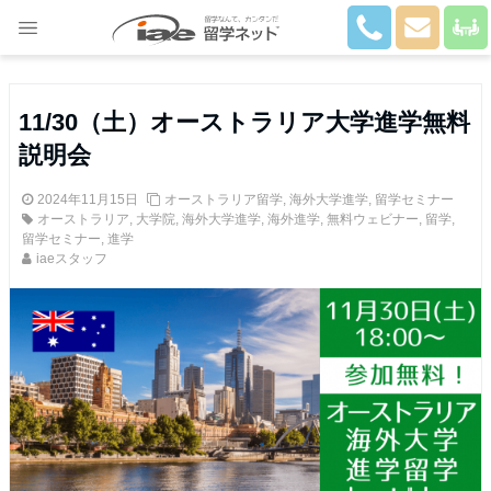
Close
11/30（土）オーストラリア大学進学無料
説明会
2024年11月15日
オーストラリア留学
,
海外大学進学
,
留学セミナー
オーストラリア
,
大学院
,
海外大学進学
,
海外進学
,
無料ウェビナー
,
留学
,
留学セミナー
,
進学
iaeスタッフ