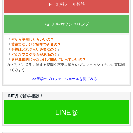
無料メール相談
無料カウンセリング
「
何から準備したらいいの？
」
「
英語力ないけど留学できるの？
」
「
予算はどれぐらい必要なの？
」
「
どんなプログラムがあるの？
」
「
まだ具体的じゃないけど聞きにいっていいの？
」
などなど。留学に関する疑問や不安は留学のプロフェッショナルに直接聞
いてみよう！
>>留学のプロフェッショナルを見てみる！
LINE@で留学相談！
LINE@