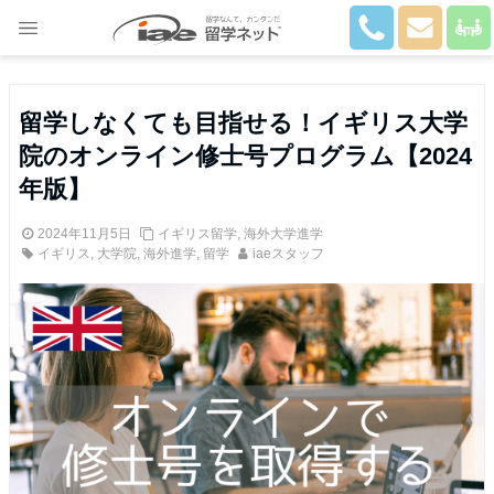
Close
留学しなくても目指せる！イギリス大学
院のオンライン修士号プログラム【2024
年版】
2024年11月5日
イギリス留学
,
海外大学進学
イギリス
,
大学院
,
海外進学
,
留学
iaeスタッフ