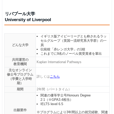
リバプール大学
University of Liverpool
イギリス版アイビーリーグとも称されるラッ
セルグループ（英国一流研究系大学群）の一
どんな大学
員
伝統校「赤レンガ大学」の1校
これまでに9名のノーベル賞受賞者を輩出
共同運営の
Kaplan International Pathways
教育機関
主なオンライン
修士号プログラム
詳しくは
こちら
（学費と入学時
期）
期間
2年間（パートタイム）
関連の優等学士号Honours Degree
2:1（※GPA3.4相当）
IELTS level 6.5
出願要件
※プログラムにより3年間以上の就労経験、関連