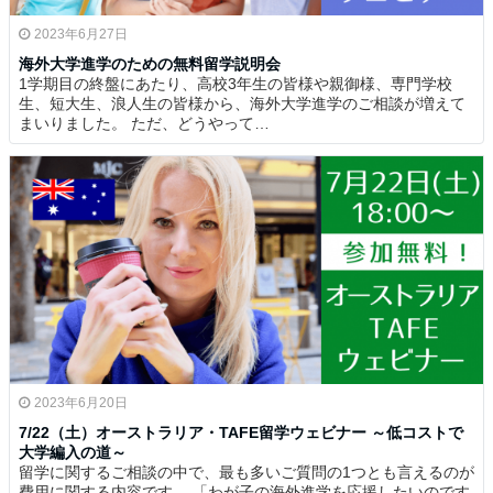
2023年6月27日
海外大学進学のための無料留学説明会
1学期目の終盤にあたり、高校3年生の皆様や親御様、専門学校
生、短大生、浪人生の皆様から、海外大学進学のご相談が増えて
まいりました。 ただ、どうやって…
2023年6月20日
7/22（土）オーストラリア・TAFE留学ウェビナー ～低コストで
大学編入の道～
留学に関するご相談の中で、最も多いご質問の1つとも言えるのが
費用に関する内容です。 「わが子の海外進学を応援したいのです