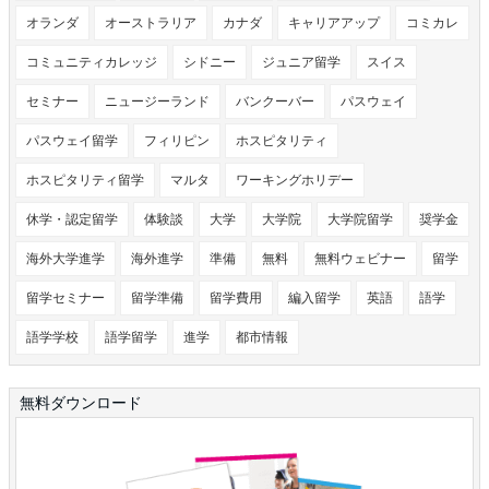
オランダ
オーストラリア
カナダ
キャリアアップ
コミカレ
コミュニティカレッジ
シドニー
ジュニア留学
スイス
セミナー
ニュージーランド
バンクーバー
パスウェイ
パスウェイ留学
フィリピン
ホスピタリティ
ホスピタリティ留学
マルタ
ワーキングホリデー
休学・認定留学
体験談
大学
大学院
大学院留学
奨学金
海外大学進学
海外進学
準備
無料
無料ウェビナー
留学
留学セミナー
留学準備
留学費用
編入留学
英語
語学
語学学校
語学留学
進学
都市情報
無料ダウンロード