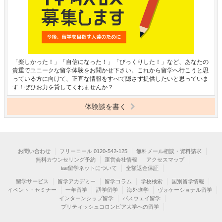
「楽しかった！」「自信になった！」「びっくりした！」など、あなたの
貴重でユニークな留学体験をお聞かせ下さい。これから留学へ行こうと思
っている方に向けて、正直な情報をすべて隠さず提供したいと思っていま
す！ぜひお力を貸してくれませんか？
体験談を書く
お問い合わせ
フリーコール 0120-542-125
無料メール相談・資料請求
無料カウンセリング予約
運営会社情報
アクセスマップ
iae留学ネットについて
全額返金保証
留学サービス
留学アカデミー
留学コラム
学校検索
国別留学情報
イベント・セミナー
一年留学
語学留学
海外進学
ヴォケーショナル留学
インターンシップ留学
パスウェイ留学
ブリティッシュコロンビア大学への留学