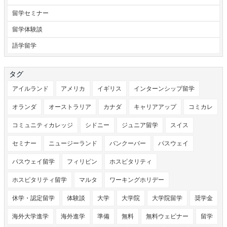
留学セミナー
留学体験談
語学留学
タグ
アイルランド
アメリカ
イギリス
インターンシップ留学
オランダ
オーストラリア
カナダ
キャリアアップ
コミカレ
コミュニティカレッジ
シドニー
ジュニア留学
スイス
セミナー
ニュージーランド
バンクーバー
パスウェイ
パスウェイ留学
フィリピン
ホスピタリティ
ホスピタリティ留学
マルタ
ワーキングホリデー
休学・認定留学
体験談
大学
大学院
大学院留学
奨学金
海外大学進学
海外進学
準備
無料
無料ウェビナー
留学