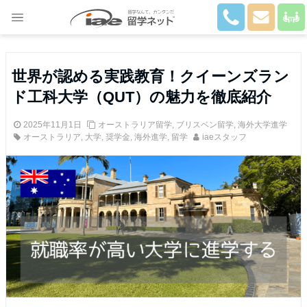
Close
世界が認める実践教育！クイーンズラン
ド工科大学（QUT）の魅力を徹底紹介
2025年11月1日
オーストラリア留学
,
ブリスベン留学
,
海外大学進学
オーストラリア
,
大学
,
奨学金
,
海外進学
,
留学
iaeスタッフ