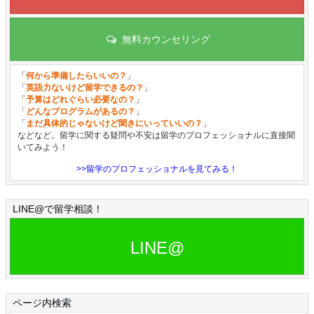
無料カウンセリング
「
何から準備したらいいの？
」
「
英語力ないけど留学できるの？
」
「
予算はどれぐらい必要なの？
」
「
どんなプログラムがあるの？
」
「
まだ具体的じゃないけど聞きにいっていいの？
」
などなど。留学に関する疑問や不安は留学のプロフェッショナルに直接聞
いてみよう！
>>留学のプロフェッショナルを見てみる！
LINE@で留学相談！
LINE@
ページ内検索