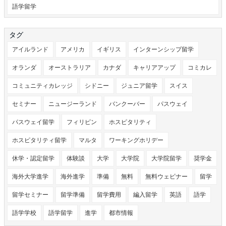
語学留学
タグ
アイルランド
アメリカ
イギリス
インターンシップ留学
オランダ
オーストラリア
カナダ
キャリアアップ
コミカレ
コミュニティカレッジ
シドニー
ジュニア留学
スイス
セミナー
ニュージーランド
バンクーバー
パスウェイ
パスウェイ留学
フィリピン
ホスピタリティ
ホスピタリティ留学
マルタ
ワーキングホリデー
休学・認定留学
体験談
大学
大学院
大学院留学
奨学金
海外大学進学
海外進学
準備
無料
無料ウェビナー
留学
留学セミナー
留学準備
留学費用
編入留学
英語
語学
語学学校
語学留学
進学
都市情報