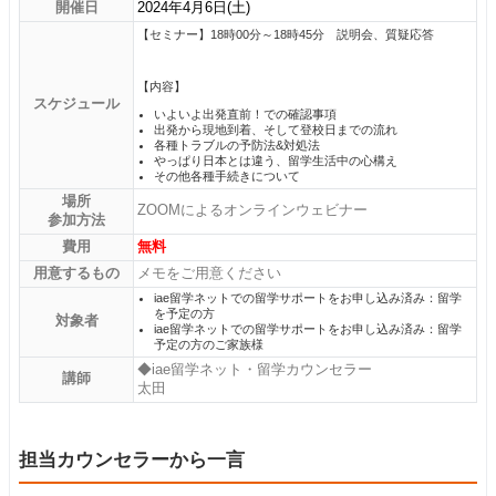
開催日
2024年4月6日(土)
【セミナー】18時00分～18時45分 説明会、質疑応答
【内容】
スケジュール
いよいよ出発直前！での確認事項
出発から現地到着、そして登校日までの流れ
各種トラブルの予防法&対処法
やっぱり日本とは違う、留学生活中の心構え
その他各種手続きについて
場所
ZOOMによるオンラインウェビナー
参加方法
費用
無料
用意するもの
メモをご用意ください
iae留学ネットでの留学サポートをお申し込み済み：留学
を予定の方
対象者
iae留学ネットでの留学サポートをお申し込み済み：留学
予定の方のご家族様
◆iae留学ネット・留学カウンセラー
講師
太田
担当カウンセラーから一言