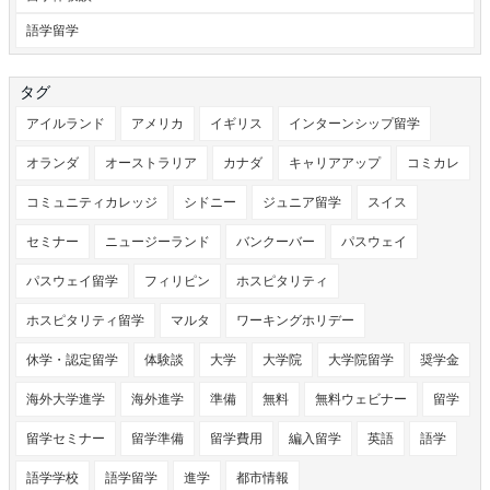
語学留学
タグ
アイルランド
アメリカ
イギリス
インターンシップ留学
オランダ
オーストラリア
カナダ
キャリアアップ
コミカレ
コミュニティカレッジ
シドニー
ジュニア留学
スイス
セミナー
ニュージーランド
バンクーバー
パスウェイ
パスウェイ留学
フィリピン
ホスピタリティ
ホスピタリティ留学
マルタ
ワーキングホリデー
休学・認定留学
体験談
大学
大学院
大学院留学
奨学金
海外大学進学
海外進学
準備
無料
無料ウェビナー
留学
留学セミナー
留学準備
留学費用
編入留学
英語
語学
語学学校
語学留学
進学
都市情報