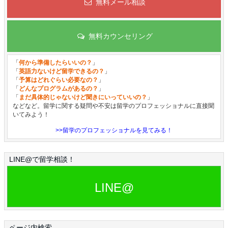
無料メール相談
無料カウンセリング
「
何から準備したらいいの？
」
「
英語力ないけど留学できるの？
」
「
予算はどれぐらい必要なの？
」
「
どんなプログラムがあるの？
」
「
まだ具体的じゃないけど聞きにいっていいの？
」
などなど。留学に関する疑問や不安は留学のプロフェッショナルに直接聞
いてみよう！
>>留学のプロフェッショナルを見てみる！
LINE@で留学相談！
LINE@
ページ内検索