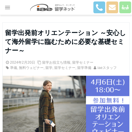
Close
留学出発前オリエンテーション ～安心し
て海外留学に臨むために必要な基礎セミ
ナー～
2024年2月20日
留学お役立ち情報
,
留学セミナー
準備
,
無料ウェビナー
,
留学
,
留学セミナー
,
留学準備
iaeスタッフ