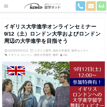
Close
イギリス大学進学オンラインセミナー
9/12（土）ロンドン大学およびロンドン
周辺の大学進学を目指そう
2020年8月31日
イギリス留学
,
海外大学進学
,
留学セミナー
イギリス
,
ロンドン
,
海外大学進学
,
無料
ota