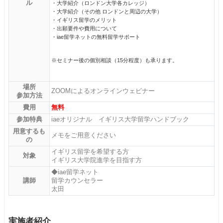
ル
・大学紹介（ロンドン大学各カレッジ）
・大学紹介（その他 ロンドンと周辺の大学）
・イギリス留学のメリット
・出願要件や費用について
・iae留学ネットの無料留学サポート
※セミナー後の個別相談（15分程度）も承ります。
場所
ZOOMによるオンラインウェビナー
参加方法
費用
無料
参加特典
iaeオリジナル イギリス大学留学ハンドブック
用意するも
メモをご用意ください
の
イギリス留学を希望する方
対象
イギリス大学院進学を目指す方
◆iae留学ネット
講師
留学カウンセラー
太田
実施者紹介