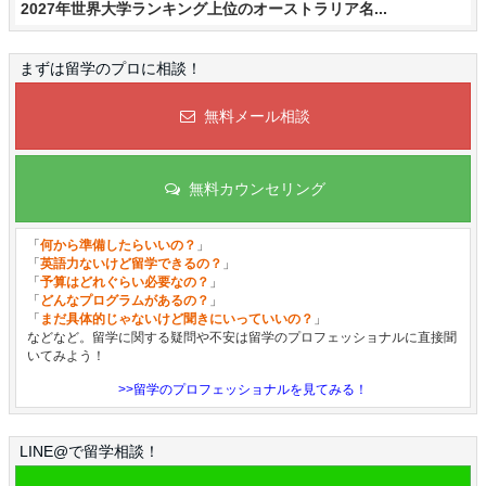
2027年世界大学ランキング上位のオーストラリア名...
まずは留学のプロに相談！
無料メール相談
無料カウンセリング
「
何から準備したらいいの？
」
「
英語力ないけど留学できるの？
」
「
予算はどれぐらい必要なの？
」
「
どんなプログラムがあるの？
」
「
まだ具体的じゃないけど聞きにいっていいの？
」
などなど。留学に関する疑問や不安は留学のプロフェッショナルに直接聞
いてみよう！
>>留学のプロフェッショナルを見てみる！
LINE@で留学相談！