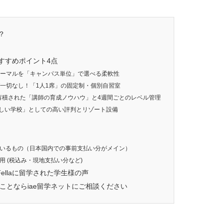
は？
aのおすすめポイント4点
・ノーマルを「キャンパス単位」で選べる柔軟性
ムダ一切なし！「1人1席」の固定制・個別自習室
から蓄積された「講師の育成ノウハウ」と4週間ごとのレベル管理
味しい学校」としての高い評判とリゾート設備
いるもの（日本国内での事前支払い分がメイン）
用 (税込み・現地支払い分など)
 Fellaに留学された学生様の声
ことならiae留学ネットにご相談ください