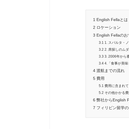
1
English Fellaと
2
ロケーション
3
English Fell
3.1
1. スパルタ
3.2
2. 席探しの
3.3
3. 2006年
3.4
4.「食事が美
4
渡航までの流れ
5
費用
5.1
費用に含まれて
5.2
その他かかる費
6
弊社からEnglish
7
フィリピン留学の