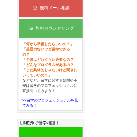
無料メール相談
無料カウンセリング
「
何から準備したらいいの？
」
「
英語力ないけど留学できる
の？
」
「
予算はどれぐらい必要なの？
」
「
どんなプログラムがあるの？
」
「
まだ具体的じゃないけど聞きに
いっていいの？
」
などなど。留学に関する疑問や不
安は留学のプロフェッショナルに
直接聞いてみよう！
>>留学のプロフェッショナルを見
てみる！
LINE@で留学相談！