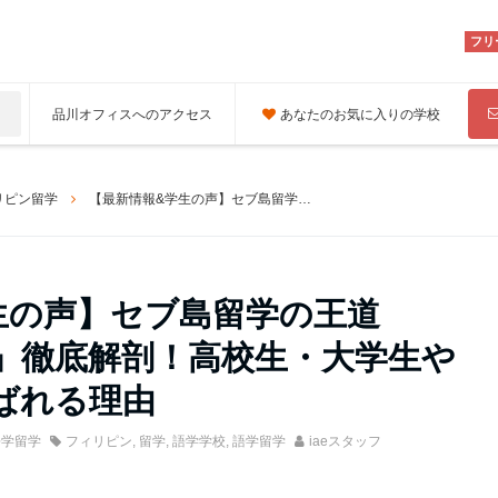
フリ
品川オフィスへのアクセス
あなたのお気に入りの学校
リピン留学
【最新情報&学生の声】セブ島留学の王道「English Fella」徹底解剖！高校生・大学生や若手社会人に選ばれる理由
生の声】セブ島留学の王道
Fella」徹底解剖！高校生・大学生や
ばれる理由
語学留学
フィリピン
,
留学
,
語学学校
,
語学留学
iaeスタッフ