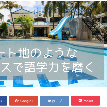
ok
Google+
はてブ
Pocket