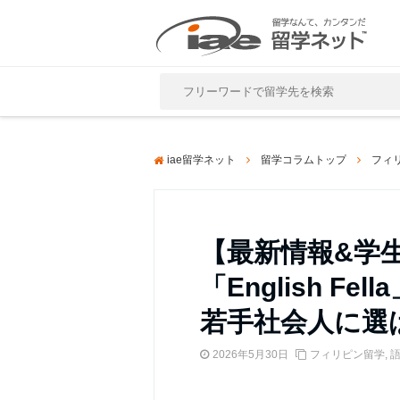
Close
iae留学ネット
留学コラムトップ
フィ
【最新情報&学
「English 
若手社会人に選
2026年5月30日
フィリピン留学
,