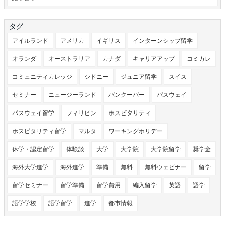
タグ
アイルランド
アメリカ
イギリス
インターンシップ留学
オランダ
オーストラリア
カナダ
キャリアアップ
コミカレ
コミュニティカレッジ
シドニー
ジュニア留学
スイス
セミナー
ニュージーランド
バンクーバー
パスウェイ
パスウェイ留学
フィリピン
ホスピタリティ
ホスピタリティ留学
マルタ
ワーキングホリデー
休学・認定留学
体験談
大学
大学院
大学院留学
奨学金
海外大学進学
海外進学
準備
無料
無料ウェビナー
留学
留学セミナー
留学準備
留学費用
編入留学
英語
語学
語学学校
語学留学
進学
都市情報