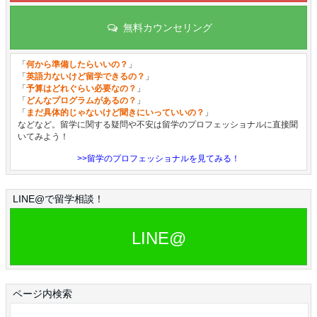
無料カウンセリング
「
何から準備したらいいの？
」
「
英語力ないけど留学できるの？
」
「
予算はどれぐらい必要なの？
」
「
どんなプログラムがあるの？
」
「
まだ具体的じゃないけど聞きにいっていいの？
」
などなど。留学に関する疑問や不安は留学のプロフェッショナルに直接聞
いてみよう！
>>留学のプロフェッショナルを見てみる！
LINE@で留学相談！
LINE@
ページ内検索