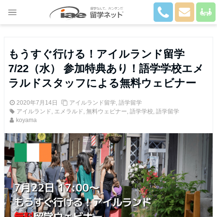
Close
もうすぐ行ける！アイルランド留学
7/22（水） 参加特典あり！語学学校エメ
ラルドスタッフによる無料ウェビナー
2020年7月14日
アイルランド留学
,
語学留学
アイルランド
,
エメラルド
,
無料ウェビナー
,
語学学校
,
語学留学
koyama