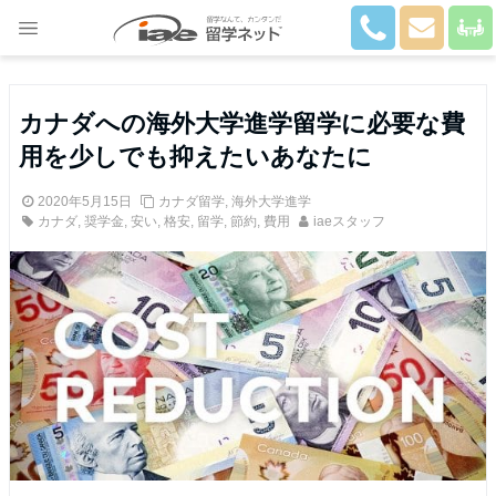
Close
カナダへの海外大学進学留学に必要な費
用を少しでも抑えたいあなたに
2020年5月15日
カナダ留学
,
海外大学進学
カナダ
,
奨学金
,
安い
,
格安
,
留学
,
節約
,
費用
iaeスタッフ