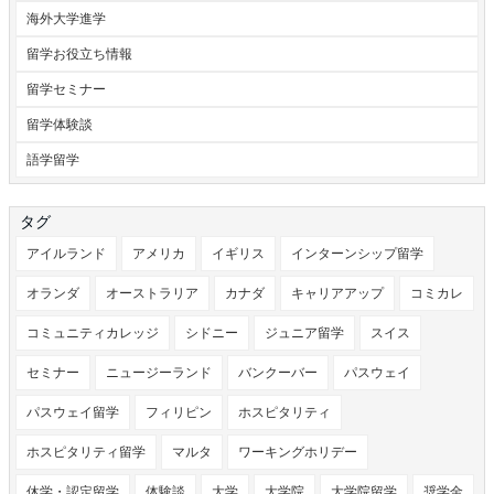
海外大学進学
留学お役立ち情報
留学セミナー
留学体験談
語学留学
タグ
アイルランド
アメリカ
イギリス
インターンシップ留学
オランダ
オーストラリア
カナダ
キャリアアップ
コミカレ
コミュニティカレッジ
シドニー
ジュニア留学
スイス
セミナー
ニュージーランド
バンクーバー
パスウェイ
パスウェイ留学
フィリピン
ホスピタリティ
ホスピタリティ留学
マルタ
ワーキングホリデー
休学・認定留学
体験談
大学
大学院
大学院留学
奨学金