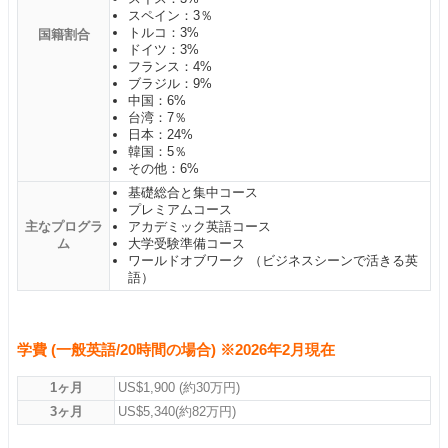
スペイン：3％
トルコ：3%
国籍割合
ドイツ：3%
フランス：4%
ブラジル：9%
中国：6%
台湾：7％
日本：24%
韓国：5％
その他：6%
基礎総合と集中コース
プレミアムコース
主なプログラ
アカデミック英語コース
ム
大学受験準備コース
ワールドオブワーク （ビジネスシーンで活きる英
語）
学費 (一般英語/20時間の場合) ※2026年2月現在
1ヶ月
US$1,900 (約30万円)
3ヶ月
US$5,340(約82万円)