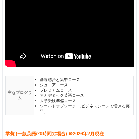
基礎総合と集中コース
ジュニアコース
プレミアムコース
主なプログラ
アカデミック英語コース
ム
大学受験準備コース
ワールドオブワーク （ビジネスシーンで活きる英
語）
学費 (一般英語/20時間の場合) ※2026年2月現在