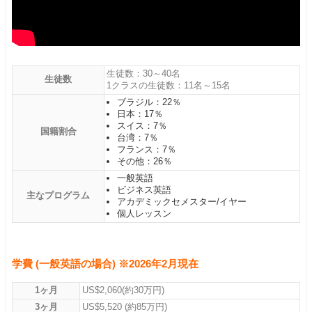
生徒数：30～40名
生徒数
1クラスの生徒数：11名～15名
ブラジル：22％
日本：17％
スイス：7％
国籍割合
台湾：7％
フランス：7％
その他：26％
一般英語
ビジネス英語
主なプログラム
アカデミックセメスター/イヤー
個人レッスン
学費 (一般英語の場合) ※2026年2月現在
1ヶ月
US$2,060(約30万円)
3ヶ月
US$5,520 (約85万円)