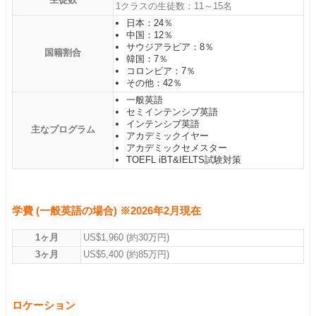
1クラスの生徒数：11～15名
日本：24％
中国：12％
サウジアラビア：8％
国籍割合
韓国：7％
コロンビア：7％
その他：42％
一般英語
セミインテンシブ英語
インテンシブ英語
主なプログラム
アカデミックイヤー
アカデミックセメスター
TOEFL iBT&IELTS試験対策
学費 (一般英語の場合) ※2026年2月現在
1ヶ月
US$1,960 (約30万円)
3ヶ月
US$5,400 (約85万円)
ロケーション