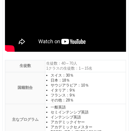
生徒数：40～70人
生徒数
1クラスの生徒数：1～15名
スイス：30％
日本：18％
サウジアラビア：10％
国籍割合
イタリア：9％
フランス：9％
その他：28％
一般英語
セミインテンシブ英語
インテンシブ英語
主なプログラム
アカデミックイヤー
アカデミックセメスター