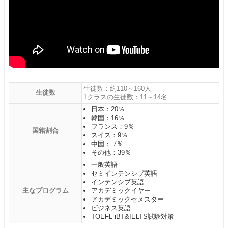
生徒数：約110～160人
生徒数
1クラスの生徒数：11～14名
日本：20％
韓国：16％
フランス：9％
国籍割合
スイス：9％
中国： 7％
その他：39％
一般英語
セミインテンシブ英語
インテンシブ英語
主なプログラム
アカデミックイヤー
アカデミックセメスター
ビジネス英語
TOEFL iBT&IELTS試験対策