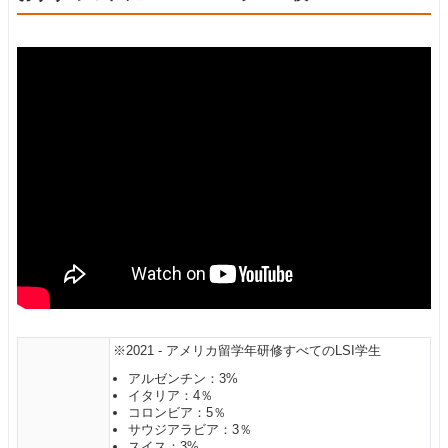
※2021 - アメリカ留学年研修すべてのLSI学生
アルゼンチン：3%
イタリア：4％
コロンビア：5％
サウジアラビア：3％
スイス：3%