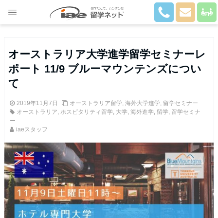
Close
オーストラリア大学進学留学セミナーレ
ポート 11/9 ブルーマウンテンズについ
て
2019年11月7日
オーストラリア留学
,
海外大学進学
,
留学セミナー
オーストラリア
,
ホスピタリティ留学
,
大学
,
海外進学
,
留学
,
留学セミナ
ー
iaeスタッフ