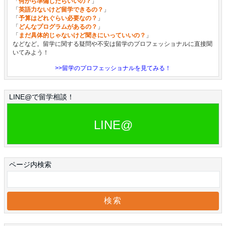
「
何から準備したらいいの？
」
「
英語力ないけど留学できるの？
」
「
予算はどれぐらい必要なの？
」
「
どんなプログラムがあるの？
」
「
まだ具体的じゃないけど聞きにいっていいの？
」
などなど。留学に関する疑問や不安は留学のプロフェッショナルに直接聞
いてみよう！
>>留学のプロフェッショナルを見てみる！
LINE@で留学相談！
LINE@
ページ内検索