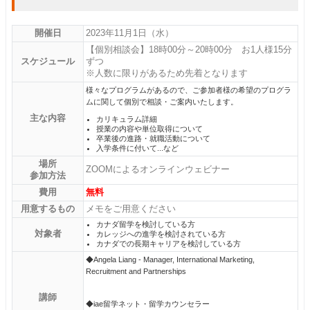
開催日
2023年11月1日（水）
【個別相談会】18時00分～20時00分 お1人様15分
スケジュール
ずつ
※人数に限りがあるため先着となります
様々なプログラムがあるので、ご参加者様の希望のプログラ
ムに関して個別で相談・ご案内いたします。
主な内容
カリキュラム詳細
授業の内容や単位取得について
卒業後の進路・就職活動について
入学条件に付いて...など
場所
ZOOMによるオンラインウェビナー
参加方法
費用
無料
用意するもの
メモをご用意ください
カナダ留学を検討している方
対象者
カレッジへの進学を検討されている方
カナダでの長期キャリアを検討している方
◆Angela Liang - Manager, International Marketing,
Recruitment and Partnerships
講師
◆iae留学ネット・留学カウンセラー