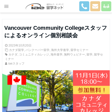
Close
Vancouver Community Collegeスタッフ
によるオンライン個別相談会
2023年10月20日
カナダ留学
,
バンクーバー留学
,
海外大学進学
,
留学セミナー
カナダ
,
コミュニティカレッジ
,
海外進学
,
無料ウェビナー
,
留学
,
留学セ
ミナー
iaeスタッフ