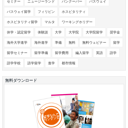
セミナー
ニュージーランド
バンクーバー
パスウェイ
パスウェイ留学
フィリピン
ホスピタリティ
ホスピタリティ留学
マルタ
ワーキングホリデー
休学・認定留学
体験談
大学
大学院
大学院留学
奨学金
海外大学進学
海外進学
準備
無料
無料ウェビナー
留学
留学セミナー
留学準備
留学費用
編入留学
英語
語学
語学学校
語学留学
進学
都市情報
無料ダウンロード