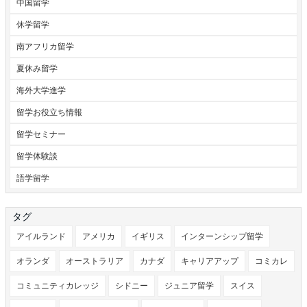
中国留学
休学留学
南アフリカ留学
夏休み留学
海外大学進学
留学お役立ち情報
留学セミナー
留学体験談
語学留学
タグ
アイルランド
アメリカ
イギリス
インターンシップ留学
オランダ
オーストラリア
カナダ
キャリアアップ
コミカレ
コミュニティカレッジ
シドニー
ジュニア留学
スイス