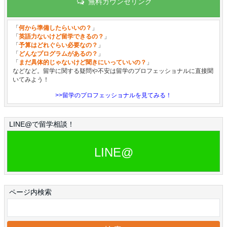
無料カウンセリング
「
何から準備したらいいの？
」
「
英語力ないけど留学できるの？
」
「
予算はどれぐらい必要なの？
」
「
どんなプログラムがあるの？
」
「
まだ具体的じゃないけど聞きにいっていいの？
」
などなど。留学に関する疑問や不安は留学のプロフェッショナルに直接聞
いてみよう！
>>留学のプロフェッショナルを見てみる！
LINE@で留学相談！
LINE@
ページ内検索