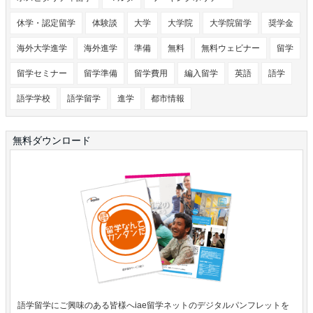
休学・認定留学
体験談
大学
大学院
大学院留学
奨学金
海外大学進学
海外進学
準備
無料
無料ウェビナー
留学
留学セミナー
留学準備
留学費用
編入留学
英語
語学
語学学校
語学留学
進学
都市情報
無料ダウンロード
語学留学にご興味のある皆様へiae留学ネットのデジタルパンフレットを