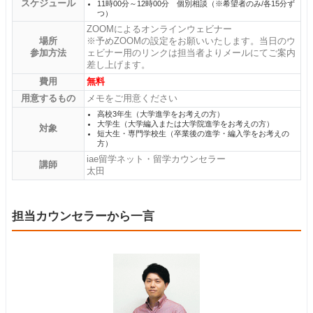
スケジュール
11時00分～12時00分 個別相談（※希望者のみ/各15分ず
つ）
ZOOMによるオンラインウェビナー
場所
※予めZOOMの設定をお願いいたします。当日のウ
参加方法
ェビナー用のリンクは担当者よりメールにてご案内
差し上げます。
費用
無料
用意するもの
メモをご用意ください
高校3年生（大学進学をお考えの方）
大学生（大学編入または大学院進学をお考えの方）
対象
短大生・専門学校生（卒業後の進学・編入学をお考えの
方）
iae留学ネット・留学カウンセラー
講師
太田
担当カウンセラーから一言