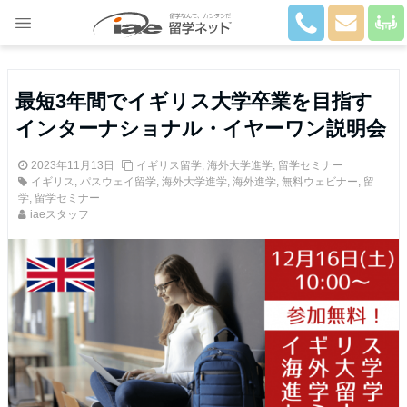
Close
最短3年間でイギリス大学卒業を目指す
インターナショナル・イヤーワン説明会
2023年11月13日
イギリス留学
,
海外大学進学
,
留学セミナー
イギリス
,
パスウェイ留学
,
海外大学進学
,
海外進学
,
無料ウェビナー
,
留
学
,
留学セミナー
iaeスタッフ