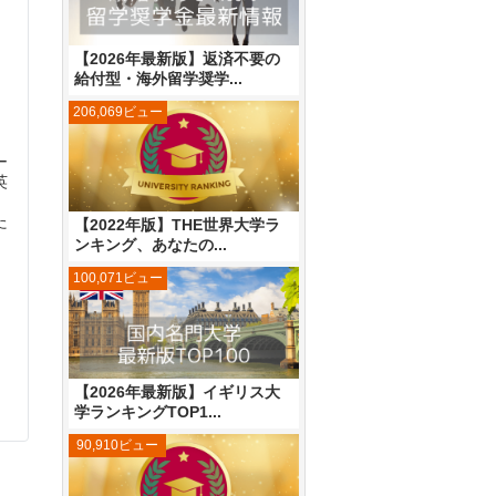
&
・
【2026年最新版】返済不要の
ミ
給付型・海外留学奨学...
206,069ビュー
ー
英
た
【2022年版】THE世界大学ラ
ンキング、あなたの...
100,071ビュー
【2026年最新版】イギリス大
学ランキングTOP1...
90,910ビュー