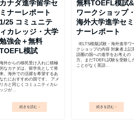
カナダ進学留学セ
無料TOEFL模試
ミナーレポート
ワークショップ
1/25 コミュニテ
海外大学進学セ
ィカレッジ・大学
ナーレポート
勉強会＋無料
IELTS模擬試験・海外進学ワ
TOEFL模試
クショップの内容 対象者上記
語圏の国への進学をお考えの
方。まだTOEFL試験を受験し
海外からの移民受け入れに積極
ことがなく英語…
的なカナダは、留学先として将
来、海外での活躍を希望するあ
なたにおすすめの国です。 アメ
リカと同じくコミュニティカレ
ッジが…
続きを読む
続きを読む