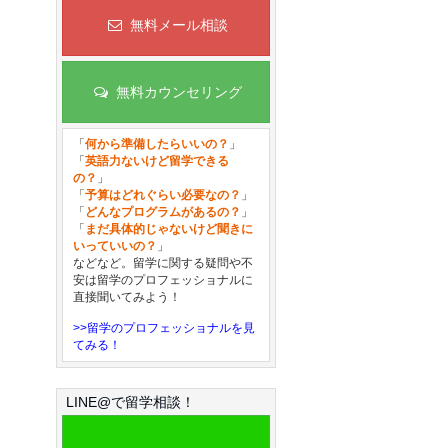
無料メール相談
無料カウンセリング
「
何から準備したらいいの？
」
「
英語力ないけど留学できる
の？
」
「
予算はどれぐらい必要なの？
」
「
どんなプログラムがあるの？
」
「
まだ具体的じゃないけど聞きに
いっていいの？
」
などなど。留学に関する疑問や不
安は留学のプロフェッショナルに
直接聞いてみよう！
>>留学のプロフェッショナルを見
てみる！
LINE@で留学相談！