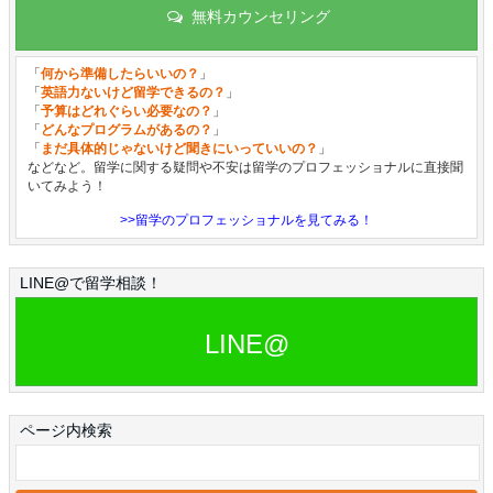
無料カウンセリング
「
何から準備したらいいの？
」
「
英語力ないけど留学できるの？
」
「
予算はどれぐらい必要なの？
」
「
どんなプログラムがあるの？
」
「
まだ具体的じゃないけど聞きにいっていいの？
」
などなど。留学に関する疑問や不安は留学のプロフェッショナルに直接聞
いてみよう！
>>留学のプロフェッショナルを見てみる！
LINE@で留学相談！
LINE@
ページ内検索