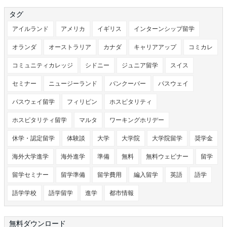
タグ
アイルランド
アメリカ
イギリス
インターンシップ留学
オランダ
オーストラリア
カナダ
キャリアアップ
コミカレ
コミュニティカレッジ
シドニー
ジュニア留学
スイス
セミナー
ニュージーランド
バンクーバー
パスウェイ
パスウェイ留学
フィリピン
ホスピタリティ
ホスピタリティ留学
マルタ
ワーキングホリデー
休学・認定留学
体験談
大学
大学院
大学院留学
奨学金
海外大学進学
海外進学
準備
無料
無料ウェビナー
留学
留学セミナー
留学準備
留学費用
編入留学
英語
語学
語学学校
語学留学
進学
都市情報
無料ダウンロード