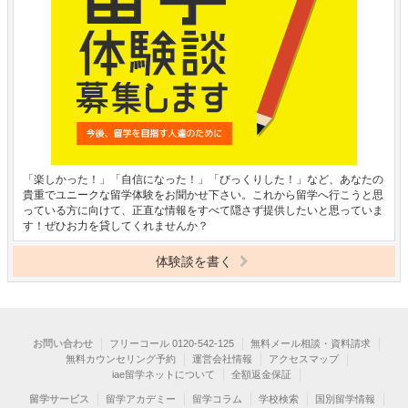
「楽しかった！」「自信になった！」「びっくりした！」など、あなたの
貴重でユニークな留学体験をお聞かせ下さい。これから留学へ行こうと思
っている方に向けて、正直な情報をすべて隠さず提供したいと思っていま
す！ぜひお力を貸してくれませんか？
体験談を書く
お問い合わせ
フリーコール 0120-542-125
無料メール相談・資料請求
無料カウンセリング予約
運営会社情報
アクセスマップ
iae留学ネットについて
全額返金保証
留学サービス
留学アカデミー
留学コラム
学校検索
国別留学情報