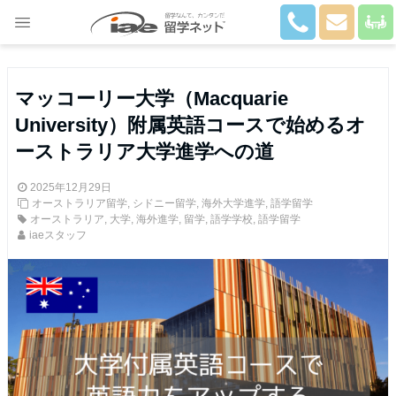
Close
マッコーリー大学（Macquarie
University）附属英語コースで始めるオ
ーストラリア大学進学への道
2025年12月29日
オーストラリア留学
,
シドニー留学
,
海外大学進学
,
語学留学
オーストラリア
,
大学
,
海外進学
,
留学
,
語学学校
,
語学留学
iaeスタッフ