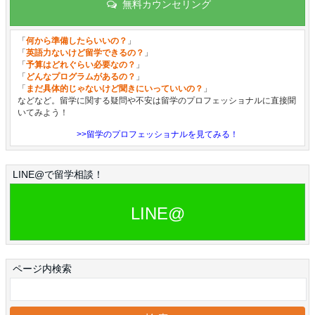
無料カウンセリング
「
何から準備したらいいの？
」
「
英語力ないけど留学できるの？
」
「
予算はどれぐらい必要なの？
」
「
どんなプログラムがあるの？
」
「
まだ具体的じゃないけど聞きにいっていいの？
」
などなど。留学に関する疑問や不安は留学のプロフェッショナルに直接聞
いてみよう！
>>留学のプロフェッショナルを見てみる！
LINE@で留学相談！
LINE@
ページ内検索