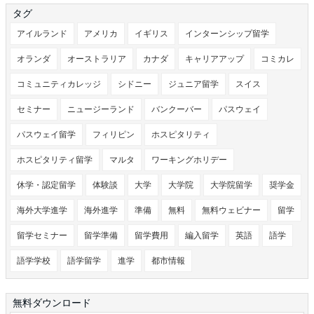
タグ
アイルランド
アメリカ
イギリス
インターンシップ留学
オランダ
オーストラリア
カナダ
キャリアアップ
コミカレ
コミュニティカレッジ
シドニー
ジュニア留学
スイス
セミナー
ニュージーランド
バンクーバー
パスウェイ
パスウェイ留学
フィリピン
ホスピタリティ
ホスピタリティ留学
マルタ
ワーキングホリデー
休学・認定留学
体験談
大学
大学院
大学院留学
奨学金
海外大学進学
海外進学
準備
無料
無料ウェビナー
留学
留学セミナー
留学準備
留学費用
編入留学
英語
語学
語学学校
語学留学
進学
都市情報
無料ダウンロード