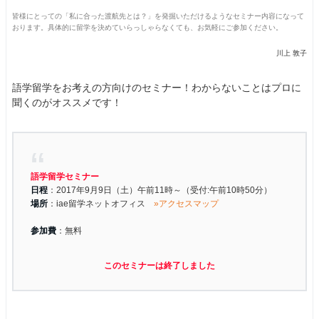
皆様にとっての「私に合った渡航先とは？」を発掘いただけるようなセミナー内容になって
おります。具体的に留学を決めていらっしゃらなくても、お気軽にご参加ください。
川上 敦子
語学留学をお考えの方向けのセミナー！わからないことはプロに
聞くのがオススメです！
語学留学セミナー
日程
：2017年9月9日（土）午前11時～（受付:午前10時50分）
場所
：iae留学ネットオフィス
»アクセスマップ
参加費
：無料
このセミナーは終了しました