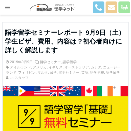
Close
語学留学セミナーレポート 9月9日（土）
学生ビザ、費用、内容は？初心者向けに
詳しく解説します
2019年9月9日
留学セミナー
,
語学留学
アイルランド
,
アメリカ
,
イギリス
,
オーストラリア
,
カナダ
,
ニュージー
ランド
,
フィリピン
,
マルタ
,
留学
,
留学セミナー
,
英語
,
語学学校
,
語学留学
iaeスタッフ