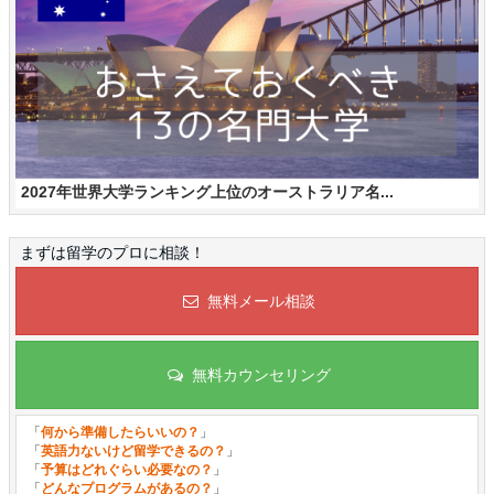
2027年世界大学ランキング上位のオーストラリア名...
まずは留学のプロに相談！
無料メール相談
無料カウンセリング
「
何から準備したらいいの？
」
「
英語力ないけど留学できるの？
」
「
予算はどれぐらい必要なの？
」
「
どんなプログラムがあるの？
」