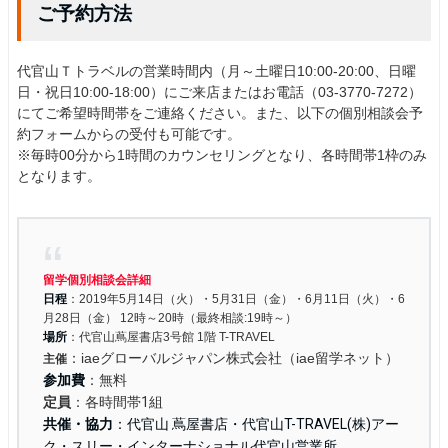
ご予約方法
代官山Ｔトラベルの営業時間内（月～土曜日10:00-20:00、日曜
日・祝日10:00-18:00）にご来店またはお電話（03-3770-7272）
にてご希望時間帯をご連絡ください。また、以下の個別相談会予
約フォームからの受付も可能です。
※毎時00分から1時間のカウンセリングとなり、各時間帯1枠のみ
となります。
留学個別相談会詳細
日程
：2019年5月14日（火）・5月31日（金）・6月11日（火）・6
月28日（金） 12時～20時（最終相談:19時～）
場所
：代官山蔦屋書店3号館 1階 T-TRAVEL
：iaeグローバルジャパン株式会社（iae留学ネット）
主催
参加費
：無料
定員
：各時間帯1組
共催・協力
：代官山 蔦屋書店・
代官山T-TRAVEL
(株)アー
ク・スリー・インターナショナル代官山営業所