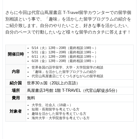
さらに今回は代官山蔦屋書店 T-Travel留学カウンターでの留学個
別相談という事で、「趣味」を活かした留学プログラムの紹介を
ご紹介致します。自分のやりたいこと、好きな事を活かしたい、
自分のペースで行動したいなど様々な留学のカタチに答えます！
5/14（火）12時～20時（最終相談:19時～）
5/31（金）12時～20時（最終相談:19時～）
開催日時
6/11（火）12時～20時（最終相談:19時～）
6/28（金）12時～20時（最終相談:19時～）
世界各国の語学留学、大学・大学院留学の相談
内容
「趣味」を活かした留学プログラムの紹介
代官山蔦屋書店にてくつろぎながらの留学相談
紹介国
世界30ヵ国（20以上の言語）
場所
蔦屋書店3号館 1階 T-TRAVEL（代官山駅徒歩5分）
費用
無料
大学生、社会人（18歳～）
短期・長期留学を考えている方
対象者
趣味を活かした留学を考えている方
海外大学・大学院進学を考えている方