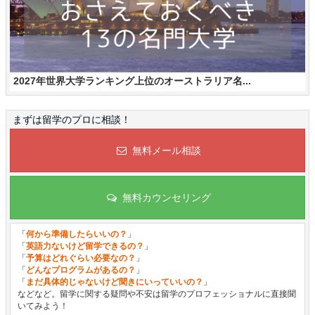
2027年世界大学ランキング上位のオーストラリア名...
まずは留学のプロに相談！
無料メール相談
無料カウンセリング
「
何から準備したらいいの？
」
「
英語力ないけど留学できるの？
」
「
予算はどれぐらい必要なの？
」
「
どんなプログラムがあるの？
」
「
まだ具体的じゃないけど聞きにいっていいの？
」
などなど。留学に関する疑問や不安は留学のプロフェッショナルに直接聞
いてみよう！