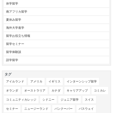
休学留学
南アフリカ留学
夏休み留学
海外大学進学
留学お役立ち情報
留学セミナー
留学体験談
語学留学
タグ
アイルランド
アメリカ
イギリス
インターンシップ留学
オランダ
オーストラリア
カナダ
キャリアアップ
コミカレ
コミュニティカレッジ
シドニー
ジュニア留学
スイス
セミナー
ニュージーランド
バンクーバー
パスウェイ