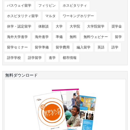
パスウェイ留学
フィリピン
ホスピタリティ
ホスピタリティ留学
マルタ
ワーキングホリデー
休学・認定留学
体験談
大学
大学院
大学院留学
奨学金
海外大学進学
海外進学
準備
無料
無料ウェビナー
留学
留学セミナー
留学準備
留学費用
編入留学
英語
語学
語学学校
語学留学
進学
都市情報
無料ダウンロード