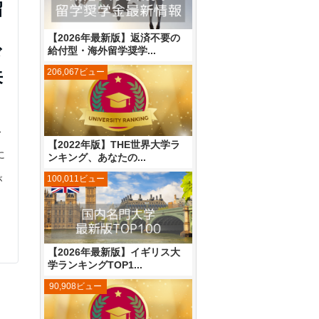
留
【2026年最新版】返済不要の
給付型・海外留学奨学...
ド
206,067ビュー
来
ス
【2022年版】THE世界大学ラ
に
ンキング、あなたの...
100,011ビュー
が
【2026年最新版】イギリス大
学ランキングTOP1...
90,908ビュー