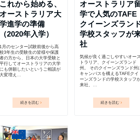
これから始める、
オーストラリア
オーストラリア大
学で人気のTAFE
学進学の準備
クイーンズラン
（2020年入学）
学校スタッフが
社
1月のセンター試験前後から高
校3年生の受験生の皆様や保護
気候が良く過ごしやすいオー
者の方から、日本の大学受験と
トラリア、クイーンズランド
平行してオーストラリアの大学
州。 そのクイーンズランド州
にも併願したいというご相談が
キャンパスを構えるTAFEクイ
大変増え…
ーンズランドの学校スタッフ
来社、…
続きを読む
続きを読む