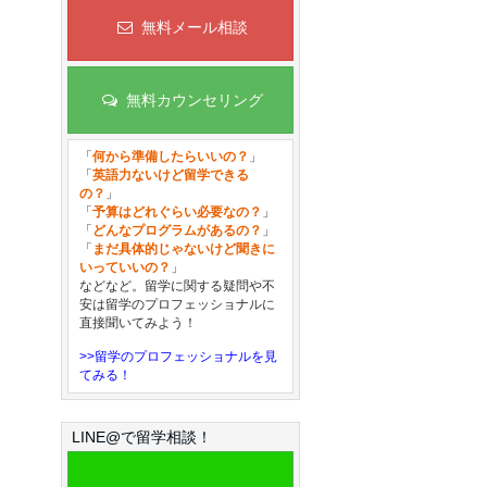
無料メール相談
無料カウンセリング
「
何から準備したらいいの？
」
「
英語力ないけど留学できる
の？
」
「
予算はどれぐらい必要なの？
」
「
どんなプログラムがあるの？
」
「
まだ具体的じゃないけど聞きに
いっていいの？
」
などなど。留学に関する疑問や不
安は留学のプロフェッショナルに
直接聞いてみよう！
>>留学のプロフェッショナルを見
てみる！
LINE@で留学相談！