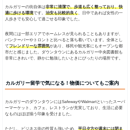
カルガリーの街自体は
非常に清潔で、歩道も広く整っており、快
適に歩ける環境
です。
治安も比較的良く
、日中であれば女性の一
人歩きでも安心して過ごせる印象でした。
夜間には一部エリアでホームレスが見られることもありますが、
バンクーバーやトロントと比べると落ち着いています。全体とし
て
フレンドリーな雰囲気
があり、移民や観光客にもオープンな都
市だと感じました。ダウンタウンにあるカルガリー中央図書館も
非常にきれいで、静かに勉強したいときにぴったりの場所です。
カルガリー留学で気になる！物価についてもご案内
カルガリーのダウンタウンにはSafewayやWalmartといったスーパ
ーマーケット、カフェ、レストランが充実しており、生活に必要
なものはほぼ揃う印象を受けました。
ただし、ビジネス街の性質も強いため、
平日夕方や週末には閉ま