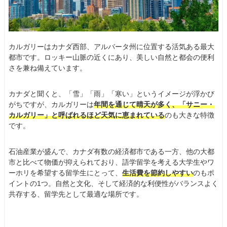
カルガリーはカナダ西部、アルバータ州に位置する活気ある最大
都市です。ロッキー山脈の近くにあり、美しい自然と都会の便利
さを兼ね備えています。
カナダと聞くと、「雪」「雨」「寒い」というイメージが浮かび
がちですが、カルガリーは
年間を通じて晴天が多く、「サニー・
カルガリー」と呼ばれるほど天気に恵まれている
のも大きな特徴
です。
石油産業が盛んで、カナダ有数の経済都市である一方、他の大都
市と比べて物価が抑えられており、語学留学を考える大学生やワ
ーホリを希望する留学生にとって、
生活費を節約しやすい
のもポ
イントの1つ。自然と文化、そして経済的な利便性がバランスよく
共存する、留学先として最適な場所です。