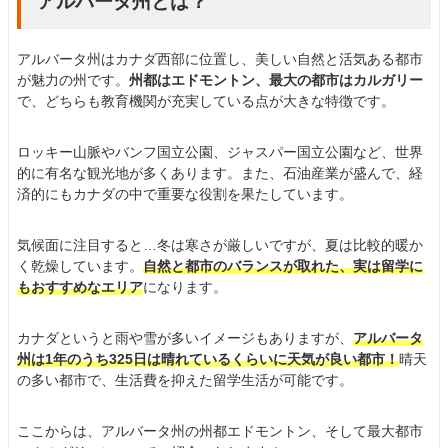
アルバータ州とは？
アルバータ州はカナダ西部に位置し、美しい自然と活気ある都市
が魅力の州です。
州都はエドモントン、最大の都市はカルガリー
で、どちらも教育機関が充実している点が大きな特徴です。
ロッキー山脈やバンフ国立公園、ジャスパー国立公園など、世界
的に有名な観光地が多くあります。また、石油産業が盛んで、経
済的にもカナダの中で重要な役割を果たしています。
気候面に注目すると…冬は寒さが厳しいですが、夏は比較的暖か
く乾燥しています。
自然と都市のバランスが取れた、実は留学に
もおすすめなエリア
になります。
カナダというと雨や雪が多いイメージもありますが、
アルバータ
州は1年のうち325日は晴れているくらいに天気が良い都市！
晴天
の多い都市で、生活費を抑えた留学生活が可能です。
ここからは、アルバータ州の州都エドモントン、そして最大都市