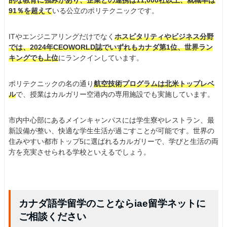
的な教育に強みがあり、企業との連携は11,000社以上、就職率は
91％を超えて
いる公立のポリテクニックです。
ITやエンジニアリングだけでなく
ホスピタリティやビジネス分野
では、2024年CEOWORLD誌でいずれもカナダ第1位、世界ラン
キングでも上位
にランクインしています。
ポリテクニックの名の通り
航空技術プログラムは北米トップレベ
ル
で、授業はカルガリー空港内の専用施設でも実施しています。
市内中心部にあるメインキャンパスには学生寮やレストラン、最
新設備が整い、快適な学生生活が過ごすことが可能です。世界の
住みやすい都市トップ5に選ばれるカルガリーで、学びと生活の両
方を充実させられる学校といえるでしょう。
カナダ語学留学のことならiae留学ネットに
ご相談ください