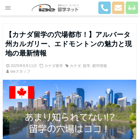
Close
【カナダ留学の穴場都市！】アルバータ
州カルガリー、エドモントンの魅力と現
地の最新情報
2025年8月11日
カナダ留学
カナダ
,
留学
,
都市情報
iaeスタッフ