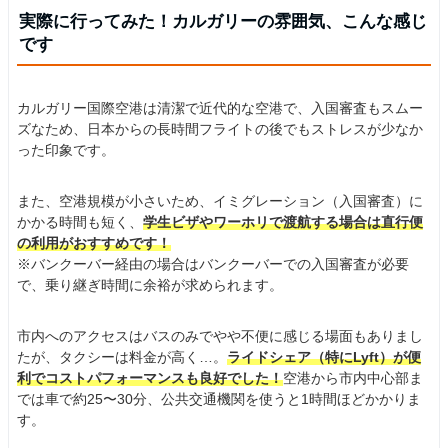
実際に行ってみた！カルガリーの雰囲気、こんな感じ
です
カルガリー国際空港は清潔で近代的な空港で、入国審査もスムー
ズなため、日本からの長時間フライトの後でもストレスが少なか
った印象です。
また、空港規模が小さいため、イミグレーション（入国審査）に
かかる時間も短く、
学生ビザやワーホリで渡航する場合は直行便
の利用がおすすめです！
※バンクーバー経由の場合はバンクーバーでの入国審査が必要
で、乗り継ぎ時間に余裕が求められます。
市内へのアクセスはバスのみでやや不便に感じる場面もありまし
たが、タクシーは料金が高く…。
ライドシェア（特にLyft）が便
利でコストパフォーマンスも良好でした！
空港から市内中心部ま
では車で約25〜30分、公共交通機関を使うと1時間ほどかかりま
す。