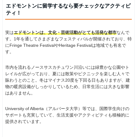
エドモントンに留学するなら要チェックなアクティビ
ティ！
実は
エドモントンは、文化・芸術活動がとても活発な都市
なんで
す。1年を通してさまざまなフェスティバルが開催されており、特
にFringe Theatre FestivalやHeritage Festivalは地域でも有名で
す。
市内を流れるノースサスカチュワン川沿いには緑豊かな公園やト
レイルが広がっており、夏には散策やピクニックを楽しむ人々で
賑わうとのこと。冬はマイナス20度を下回る日もありますが、建
物の暖房設備がしっかりしているため、日常生活には大きな影響
はありません。
University of Alberta（アルバータ大学）等では、国際学生向けの
サポートも充実していて、生活支援やアクティビティも積極的に
提供されています。