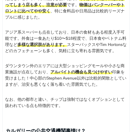
ってしまう店も多く、注意が必要
です。
物価はバンクーバーやト
ロントに比べてやや安く
、特に食料品や日用品は比較的リーズナ
ブルに感じました。
アジア系スーパーも点在しており、日本の食材もある程度入手可
能です。外食は一食あたり$10〜$18程度で、日本食やベトナム料
理など
多様な選択肢があります。
スターバックスやTim Hortonsな
どのカフェチェーンも多く、気軽に立ち寄れる雰囲気です。
ダウンタウン外のエリアには大型ショッピングモールや小さな商
業施設が点在しており、
アルバイトの機会も見つけやすい
印象を
受けました！中心部のStephen Avenue以外は比較的閑散としてい
ますが、治安も悪くなく落ち着いた雰囲気でした。
なお、他の都市と違い、チップは強制ではなくオプションとして
扱われている点も特徴的です。
カルガリーの公共交通機関事情は？