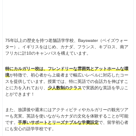
75年以上の歴史を持つ老舗語学学校、Bayswater（ベイズウォー
ター）。イギリスをはじめ、カナダ、フランス、キプロス、南ア
フリカに計10のキャンパスを構えています。
特にカルガリー校は、フレンドリーな雰囲気とアットホームな環
境
が特徴で、初心者から上級者まで幅広いレベルに対応したコー
スを提供しています。授業では、特に英語での会話力を伸ばすこ
とに力を入れており、
少人数制のクラス
で実践的な英語を学ぶこ
とができます！
また、放課後や週末にはアクティビティやカルガリーの観光ツア
ーも充実。英語を使いながらカナダの文化を体験することが可能
です。
手厚いサポートとリーズナブルな学費設定
で、留学初心者
にも安心の語学学校です。