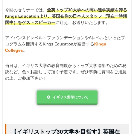
今回のセミナーでは、
全英トップ30大学への高い進学実績を誇る
Kings Educationより、英国在住の日本人スタッフ（現在一時帰
国中）をゲストスピーカー
に迎え、お送りいたします。
アドバンスドレベル・ファウンデーションやAレベルといったプ
ログラムを開講するKings Educationが運営する
Kings
Colleges
。
当日は、イギリス大学の教育制度からトップ大学進学のための秘
訣など、色々お話しして頂く予定です。ぜひ事前に質問をご用意
の上、ご参加下さい！
イギリス留学について
【イギリストップ30大学を目指す】英国在