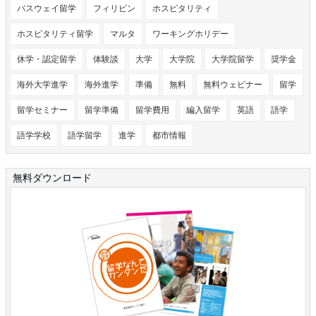
パスウェイ留学
フィリピン
ホスピタリティ
ホスピタリティ留学
マルタ
ワーキングホリデー
休学・認定留学
体験談
大学
大学院
大学院留学
奨学金
海外大学進学
海外進学
準備
無料
無料ウェビナー
留学
留学セミナー
留学準備
留学費用
編入留学
英語
語学
語学学校
語学留学
進学
都市情報
無料ダウンロード