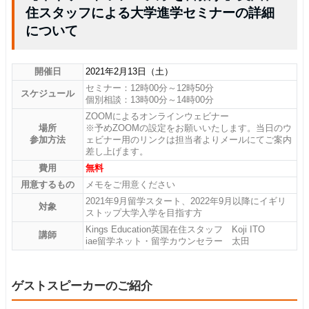
住スタッフによる大学進学セミナーの詳細
について
開催日
2021年2月13日（土）
セミナー：12時00分～12時50分
スケジュール
個別相談：13時00分～14時00分
ZOOMによるオンラインウェビナー
場所
※予めZOOMの設定をお願いいたします。当日のウ
参加方法
ェビナー用のリンクは担当者よりメールにてご案内
差し上げます。
費用
無料
用意するもの
メモをご用意ください
2021年9月留学スタート、2022年9月以降にイギリ
対象
ストップ大学入学を目指す方
Kings Education英国在住スタッフ Koji ITO
講師
iae留学ネット・留学カウンセラー 太田
ゲストスピーカーのご紹介