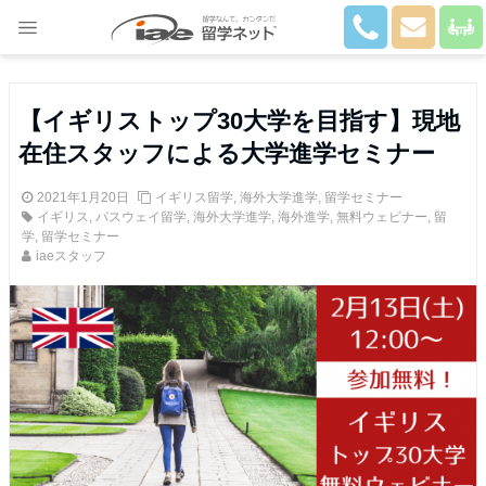
Close
【イギリストップ30大学を目指す】現地
在住スタッフによる大学進学セミナー
2021年1月20日
イギリス留学
,
海外大学進学
,
留学セミナー
イギリス
,
パスウェイ留学
,
海外大学進学
,
海外進学
,
無料ウェビナー
,
留
学
,
留学セミナー
iaeスタッフ