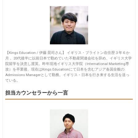
【Kings Education / 伊藤 晃司さん】 イギリス・ブライトン在住歴３年６か
月 。20代後半に以前日本で勤めていた不動産関連会社を辞め、イギリス大学
院留学を決意し渡英。昨年現地イギリス大学院（International Marketing専
攻）を卒業後、現在はKings Educationにて日本を含むアジア各国全般の
Admissions Managerとして勤務。イギリス・日本を行き来する生活を送っ
ている。
担当カウンセラーから一言