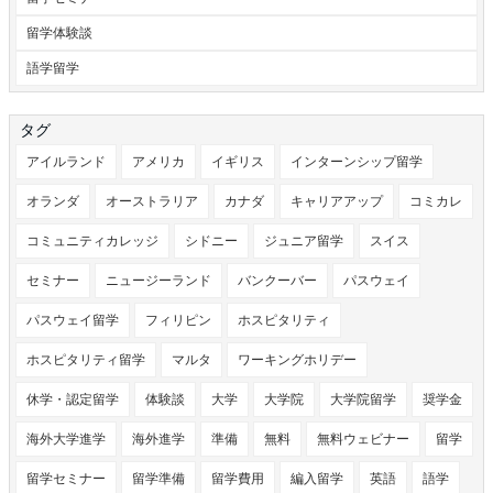
留学体験談
語学留学
タグ
アイルランド
アメリカ
イギリス
インターンシップ留学
オランダ
オーストラリア
カナダ
キャリアアップ
コミカレ
コミュニティカレッジ
シドニー
ジュニア留学
スイス
セミナー
ニュージーランド
バンクーバー
パスウェイ
パスウェイ留学
フィリピン
ホスピタリティ
ホスピタリティ留学
マルタ
ワーキングホリデー
休学・認定留学
体験談
大学
大学院
大学院留学
奨学金
海外大学進学
海外進学
準備
無料
無料ウェビナー
留学
留学セミナー
留学準備
留学費用
編入留学
英語
語学