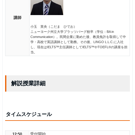
講師
小玉 英央（こだま ひでお）
ニューヨーク州立大学プラッツバーグ校卒（学位：BA in
Communication）。民間企業に勤めた後、教員免許を取得して中
学・高校で英語講師として勤務。その後、LINGO L.L.C.に入社
し、現在はIELTS™主任講師としてIELTS™やTOEFL®の講座を担
当。
解説授業詳細
タイムスケジュール
受付開始
12:50