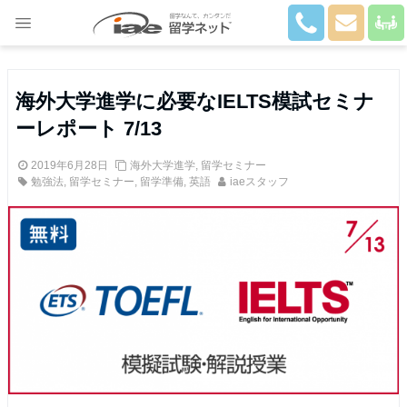
Close
海外大学進学に必要なIELTS模試セミナ
ーレポート 7/13
2019年6月28日
海外大学進学
,
留学セミナー
勉強法
,
留学セミナー
,
留学準備
,
英語
iaeスタッフ