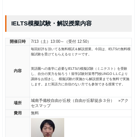
IELTS模擬試験・解説授業内容
開催日時
7/13（土）13:00～（受付 12:50）
毎回好評を頂いてる無料模試＆解説授業。今回は、IELTSの無料模
擬試験を受けてもらえるセミナーです。
英語圏への進学に必要なIELTSの模擬試験（ミニテスト）を受験
内容
し、自分の実力を知ろう！留学試験対策専門校LINGO L.L.Cより
講師をお招きし、 模擬試験の実施から解説授業までを無料で実施
します。まだ英語力に自信のない方でも参加できる授業です。
城南予備校自由が丘校（自由が丘駅徒歩３分）
»アク
場所
セスマップ
費用
無料