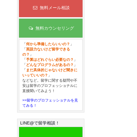
無料メール相談
無料カウンセリング
「
何から準備したらいいの？
」
「
英語力ないけど留学できる
の？
」
「
予算はどれぐらい必要なの？
」
「
どんなプログラムがあるの？
」
「
まだ具体的じゃないけど聞きに
いっていいの？
」
などなど。留学に関する疑問や不
安は留学のプロフェッショナルに
直接聞いてみよう！
>>留学のプロフェッショナルを見
てみる！
LINE@で留学相談！