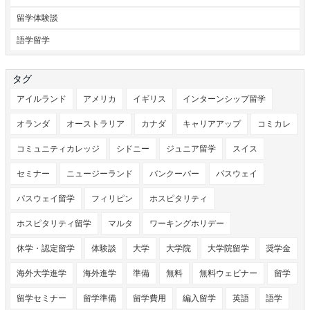
留学体験談
語学留学
タグ
アイルランド
アメリカ
イギリス
インターンシップ留学
オランダ
オーストラリア
カナダ
キャリアアップ
コミカレ
コミュニティカレッジ
シドニー
ジュニア留学
スイス
セミナー
ニュージーランド
バンクーバー
パスウェイ
パスウェイ留学
フィリピン
ホスピタリティ
ホスピタリティ留学
マルタ
ワーキングホリデー
休学・認定留学
体験談
大学
大学院
大学院留学
奨学金
海外大学進学
海外進学
準備
無料
無料ウェビナー
留学
留学セミナー
留学準備
留学費用
編入留学
英語
語学