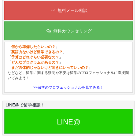
無料メール相談
無料カウンセリング
「
何から準備したらいいの？
」
「
英語力ないけど留学できるの？
」
「
予算はどれぐらい必要なの？
」
「
どんなプログラムがあるの？
」
「
まだ具体的じゃないけど聞きにいっていいの？
」
などなど。留学に関する疑問や不安は留学のプロフェッショナルに直接聞
いてみよう！
>>留学のプロフェッショナルを見てみる！
LINE@で留学相談！
LINE@