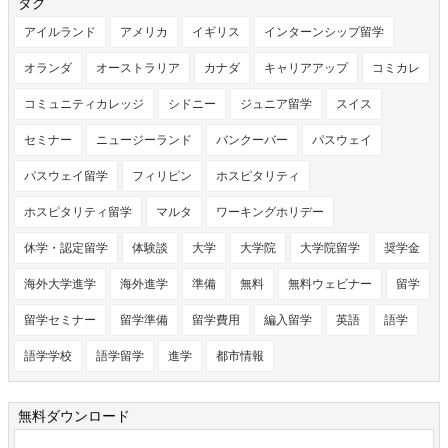
タグ
アイルランド
アメリカ
イギリス
インターンシップ留学
オランダ
オーストラリア
カナダ
キャリアアップ
コミカレ
コミュニティカレッジ
シドニー
ジュニア留学
スイス
セミナー
ニュージーランド
バンクーバー
パスウェイ
パスウェイ留学
フィリピン
ホスピタリティ
ホスピタリティ留学
マルタ
ワーキングホリデー
休学・認定留学
体験談
大学
大学院
大学院留学
奨学金
海外大学進学
海外進学
準備
無料
無料ウェビナー
留学
留学セミナー
留学準備
留学費用
編入留学
英語
語学
語学学校
語学留学
進学
都市情報
無料ダウンロード