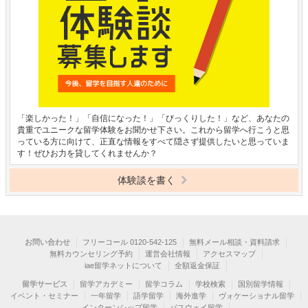
「楽しかった！」「自信になった！」「びっくりした！」など、あなたの
貴重でユニークな留学体験をお聞かせ下さい。これから留学へ行こうと思
っている方に向けて、正直な情報をすべて隠さず提供したいと思っていま
す！ぜひお力を貸してくれませんか？
体験談を書く
お問い合わせ
フリーコール 0120-542-125
無料メール相談・資料請求
無料カウンセリング予約
運営会社情報
アクセスマップ
iae留学ネットについて
全額返金保証
留学サービス
留学アカデミー
留学コラム
学校検索
国別留学情報
イベント・セミナー
一年留学
語学留学
海外進学
ヴォケーショナル留学
インターンシップ留学
パスウェイ留学