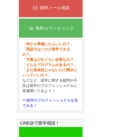
無料メール相談
無料カウンセリング
「
何から準備したらいいの？
」
「
英語力ないけど留学できる
の？
」
「
予算はどれぐらい必要なの？
」
「
どんなプログラムがあるの？
」
「
まだ具体的じゃないけど聞きに
いっていいの？
」
などなど。留学に関する疑問や不
安は留学のプロフェッショナルに
直接聞いてみよう！
>>留学のプロフェッショナルを見
てみる！
LINE@で留学相談！