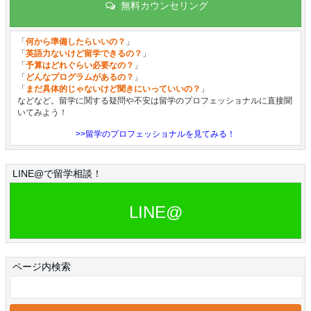
無料カウンセリング
「
何から準備したらいいの？
」
「
英語力ないけど留学できるの？
」
「
予算はどれぐらい必要なの？
」
「
どんなプログラムがあるの？
」
「
まだ具体的じゃないけど聞きにいっていいの？
」
などなど。留学に関する疑問や不安は留学のプロフェッショナルに直接聞
いてみよう！
>>留学のプロフェッショナルを見てみる！
LINE@で留学相談！
LINE@
ページ内検索