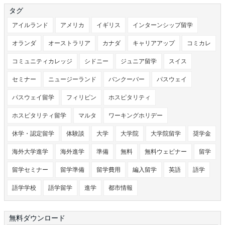
タグ
アイルランド
アメリカ
イギリス
インターンシップ留学
オランダ
オーストラリア
カナダ
キャリアアップ
コミカレ
コミュニティカレッジ
シドニー
ジュニア留学
スイス
セミナー
ニュージーランド
バンクーバー
パスウェイ
パスウェイ留学
フィリピン
ホスピタリティ
ホスピタリティ留学
マルタ
ワーキングホリデー
休学・認定留学
体験談
大学
大学院
大学院留学
奨学金
海外大学進学
海外進学
準備
無料
無料ウェビナー
留学
留学セミナー
留学準備
留学費用
編入留学
英語
語学
語学学校
語学留学
進学
都市情報
無料ダウンロード