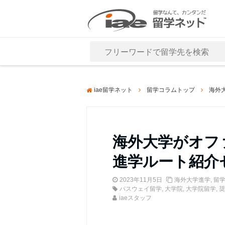
Close
iae留学ネット
留学コラムトップ
海外
海外大学がオフ
進学ルート紹介
2023年11月5日
海外大学進学
,
留
パスウェイ留学
,
大学院
,
大学院留学
,
奨
iaeスタッフ