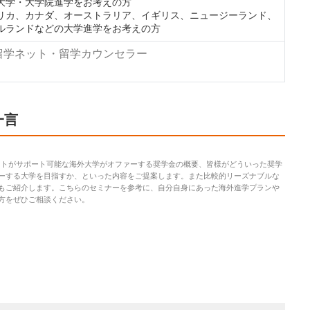
大学・大学院進学をお考えの方
リカ、カナダ、オーストラリア、イギリス、ニュージーランド、
ルランドなどの大学進学をお考えの方
e留学ネット・留学カウンセラー
一言
ネットがサポート可能な海外大学がオファーする奨学金の概要、皆様がどういった奨学
ーする大学を目指すか、といった内容をご提案します。また比較的リーズナブルな
もご紹介します。こちらのセミナーを参考に、自分自身にあった海外進学プランや
方をぜひご相談ください。