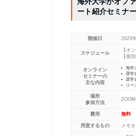
海外大学がオフ
ート紹介セミナ
開催日
2023
【オン
スケジュール
【個別
海外
オンライン
奨学
セミナーの
奨学
主な内容
リー
場所
ZOO
参加方法
費用
無料
用意するもの
メモを