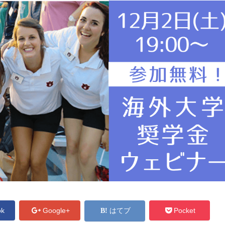
ok
Google+
はてブ
Pocket