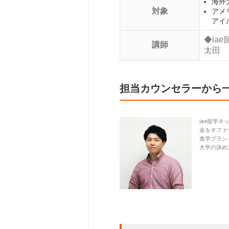
海外
対象
アメ
アイ
◆ia
講師
太田
担当カウンセラーから
iae留学
金をオファ
進学プラン
大学の決め