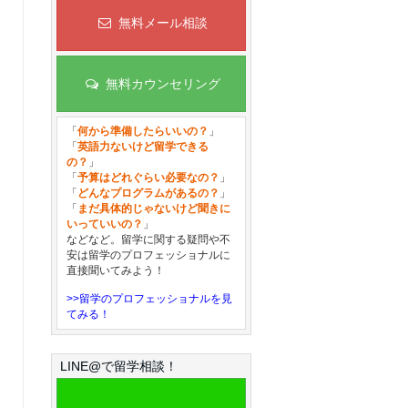
無料メール相談
無料カウンセリング
「
何から準備したらいいの？
」
「
英語力ないけど留学できる
の？
」
「
予算はどれぐらい必要なの？
」
「
どんなプログラムがあるの？
」
「
まだ具体的じゃないけど聞きに
いっていいの？
」
などなど。留学に関する疑問や不
安は留学のプロフェッショナルに
直接聞いてみよう！
>>留学のプロフェッショナルを見
てみる！
LINE@で留学相談！