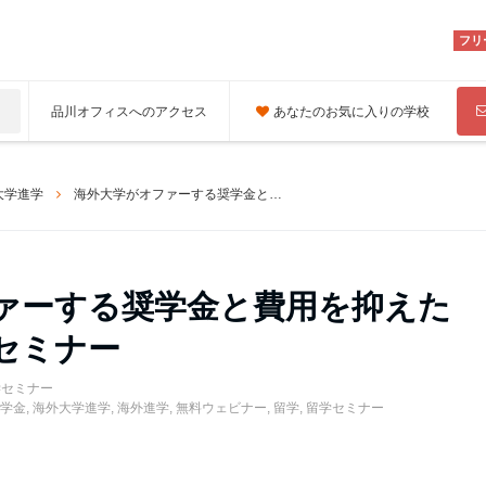
フリ
品川オフィスへのアクセス
あなたのお気に入りの学校
大学進学
海外大学がオファーする奨学金と費用を抑えた進学ルート紹介セミナー
ァーする奨学金と費用を抑えた
セミナー
学セミナー
学金
,
海外大学進学
,
海外進学
,
無料ウェビナー
,
留学
,
留学セミナー