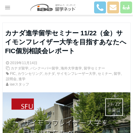
Close
カナダ進学留学セミナー 11/22（金）サ
イモンフレイザー大学を目指すあなたへ
FIC個別相談会レポート
2019年11月14日
カナダ留学
,
バンクーバー留学
,
海外大学進学
,
留学セミナー
FIC
,
カウンセリング
,
カナダ
,
サイモンフレーザー大学
,
セミナー
,
留学
,
説明会
,
進学
iaeスタッフ