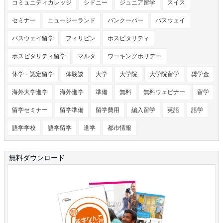
コミュニティカレッジ
シドニー
ジュニア留学
スイス
セミナー
ニュージーランド
バンクーバー
パスウェイ
パスウェイ留学
フィリピン
ホスピタリティ
ホスピタリティ留学
マルタ
ワーキングホリデー
休学・認定留学
体験談
大学
大学院
大学院留学
奨学金
海外大学進学
海外進学
準備
無料
無料ウェビナー
留学
留学セミナー
留学準備
留学費用
編入留学
英語
語学
語学学校
語学留学
進学
都市情報
無料ダウンロード