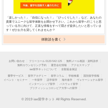
「楽しかった！」「自信になった！」「びっくりした！」など、あなたの
貴重でユニークな留学体験をお聞かせ下さい。これから留学へ行こうと思
っている方に向けて、正直な情報をすべて隠さず提供したいと思っていま
す！ぜひお力を貸してくれませんか？
体験談を書く
お問い合わせ
フリーコール 0120-542-125
無料メール相談・資料請求
無料カウンセリング予約
運営会社情報
アクセスマップ
iae留学ネットについて
全額返金保証
留学サービス
留学アカデミー
留学コラム
学校検索
国別留学情報
イベント・セミナー
一年留学
語学留学
海外進学
ヴォケーショナル留学
インターンシップ留学
パスウェイ留学
ブリティッシュコロンビア大学への留学
© 2019 iae留学ネット All Rights Reserved.