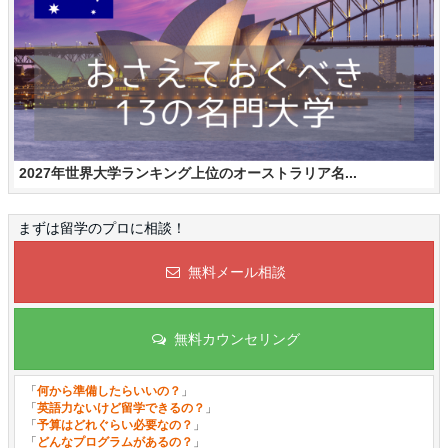
2027年世界大学ランキング上位のオーストラリア名...
まずは留学のプロに相談！
無料メール相談
無料カウンセリング
「
何から準備したらいいの？
」
「
英語力ないけど留学できるの？
」
「
予算はどれぐらい必要なの？
」
「
どんなプログラムがあるの？
」