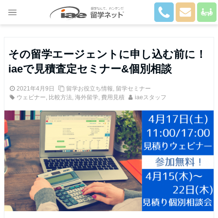
Close
その留学エージェントに申し込む前に！
iaeで見積査定セミナー&個別相談
2021年4月9日
留学お役立ち情報
,
留学セミナー
ウェビナー
,
比較方法
,
海外留学
,
費用見積
iaeスタッフ