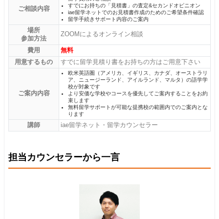
すでにお持ちの「見積書」の査定&セカンドオピニオン
ご相談内容
iae留学ネットでのお見積書作成のためのご希望条件確認
留学手続きサポート内容のご案内
場所
ZOOMによるオンライン相談
参加方法
費用
無料
用意するもの
すでに留学見積り書をお持ちの方はご用意下さい
欧米英語圏（アメリカ、イギリス、カナダ、オーストラリ
ア、ニュージーランド、アイルランド、マルタ）の語学学
校が対象です
ご案内内容
より安価な学校やコースを優先してご案内することをお約
束します
無料留学サポートが可能な提携校の範囲内でのご案内とな
ります
講師
iae留学ネット・留学カウンセラー
担当カウンセラーから一言