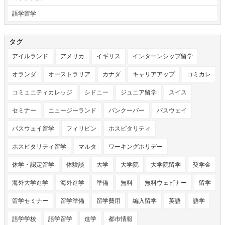
語学留学
タグ
アイルランド
アメリカ
イギリス
インターンシップ留学
オランダ
オーストラリア
カナダ
キャリアアップ
コミカレ
コミュニティカレッジ
シドニー
ジュニア留学
スイス
セミナー
ニュージーランド
バンクーバー
パスウェイ
パスウェイ留学
フィリピン
ホスピタリティ
ホスピタリティ留学
マルタ
ワーキングホリデー
休学・認定留学
体験談
大学
大学院
大学院留学
奨学金
海外大学進学
海外進学
準備
無料
無料ウェビナー
留学
留学セミナー
留学準備
留学費用
編入留学
英語
語学
語学学校
語学留学
進学
都市情報