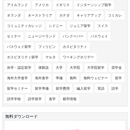
アイルランド
アメリカ
イギリス
インターンシップ留学
オランダ
オーストラリア
カナダ
キャリアアップ
コミカレ
コミュニティカレッジ
シドニー
ジュニア留学
スイス
セミナー
ニュージーランド
バンクーバー
パスウェイ
パスウェイ留学
フィリピン
ホスピタリティ
ホスピタリティ留学
マルタ
ワーキングホリデー
休学・認定留学
体験談
大学
大学院
大学院留学
奨学金
海外大学進学
海外進学
準備
無料
無料ウェビナー
留学
留学セミナー
留学準備
留学費用
編入留学
英語
語学
語学学校
語学留学
進学
都市情報
無料ダウンロード