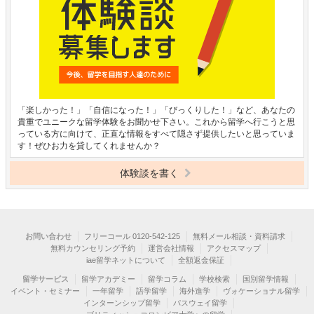
「楽しかった！」「自信になった！」「びっくりした！」など、あなたの
貴重でユニークな留学体験をお聞かせ下さい。これから留学へ行こうと思
っている方に向けて、正直な情報をすべて隠さず提供したいと思っていま
す！ぜひお力を貸してくれませんか？
体験談を書く
お問い合わせ
フリーコール 0120-542-125
無料メール相談・資料請求
無料カウンセリング予約
運営会社情報
アクセスマップ
iae留学ネットについて
全額返金保証
留学サービス
留学アカデミー
留学コラム
学校検索
国別留学情報
イベント・セミナー
一年留学
語学留学
海外進学
ヴォケーショナル留学
インターンシップ留学
パスウェイ留学