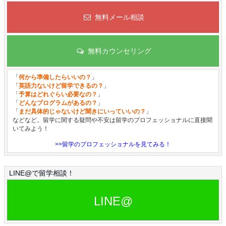
無料メール相談
無料カウンセリング
「
何から準備したらいいの？
」
「
英語力ないけど留学できるの？
」
「
予算はどれぐらい必要なの？
」
「
どんなプログラムがあるの？
」
「
まだ具体的じゃないけど聞きにいっていいの？
」
などなど。留学に関する疑問や不安は留学のプロフェッショナルに直接聞
いてみよう！
>>留学のプロフェッショナルを見てみる！
LINE@で留学相談！
LINE@