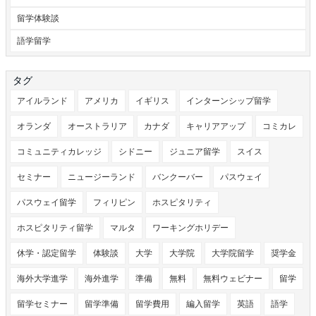
留学体験談
語学留学
タグ
アイルランド
アメリカ
イギリス
インターンシップ留学
オランダ
オーストラリア
カナダ
キャリアアップ
コミカレ
コミュニティカレッジ
シドニー
ジュニア留学
スイス
セミナー
ニュージーランド
バンクーバー
パスウェイ
パスウェイ留学
フィリピン
ホスピタリティ
ホスピタリティ留学
マルタ
ワーキングホリデー
休学・認定留学
体験談
大学
大学院
大学院留学
奨学金
海外大学進学
海外進学
準備
無料
無料ウェビナー
留学
留学セミナー
留学準備
留学費用
編入留学
英語
語学