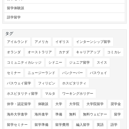
留学体験談
語学留学
タグ
アイルランド
アメリカ
イギリス
インターンシップ留学
オランダ
オーストラリア
カナダ
キャリアアップ
コミカレ
コミュニティカレッジ
シドニー
ジュニア留学
スイス
セミナー
ニュージーランド
バンクーバー
パスウェイ
パスウェイ留学
フィリピン
ホスピタリティ
ホスピタリティ留学
マルタ
ワーキングホリデー
休学・認定留学
体験談
大学
大学院
大学院留学
奨学金
海外大学進学
海外進学
準備
無料
無料ウェビナー
留学
留学セミナー
留学準備
留学費用
編入留学
英語
語学