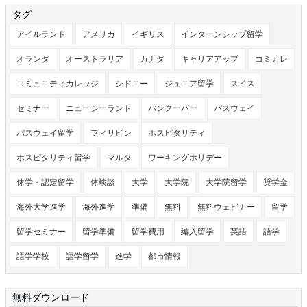
タグ
アイルランド
アメリカ
イギリス
インターンシップ留学
オランダ
オーストラリア
カナダ
キャリアアップ
コミカレ
コミュニティカレッジ
シドニー
ジュニア留学
スイス
セミナー
ニュージーランド
バンクーバー
パスウェイ
パスウェイ留学
フィリピン
ホスピタリティ
ホスピタリティ留学
マルタ
ワーキングホリデー
休学・認定留学
体験談
大学
大学院
大学院留学
奨学金
海外大学進学
海外進学
準備
無料
無料ウェビナー
留学
留学セミナー
留学準備
留学費用
編入留学
英語
語学
語学学校
語学留学
進学
都市情報
無料ダウンロード