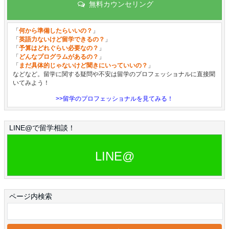
無料カウンセリング
「
何から準備したらいいの？
」
「
英語力ないけど留学できるの？
」
「
予算はどれぐらい必要なの？
」
「
どんなプログラムがあるの？
」
「
まだ具体的じゃないけど聞きにいっていいの？
」
などなど。留学に関する疑問や不安は留学のプロフェッショナルに直接聞
いてみよう！
>>留学のプロフェッショナルを見てみる！
LINE@で留学相談！
LINE@
ページ内検索