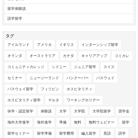
留学体験談
語学留学
タグ
アイルランド
アメリカ
イギリス
インターンシップ留学
オランダ
オーストラリア
カナダ
キャリアアップ
コミカレ
コミュニティカレッジ
シドニー
ジュニア留学
スイス
セミナー
ニュージーランド
バンクーバー
パスウェイ
パスウェイ留学
フィリピン
ホスピタリティ
ホスピタリティ留学
マルタ
ワーキングホリデー
休学・認定留学
体験談
大学
大学院
大学院留学
奨学金
海外大学進学
海外進学
準備
無料
無料ウェビナー
留学
留学セミナー
留学準備
留学費用
編入留学
英語
語学