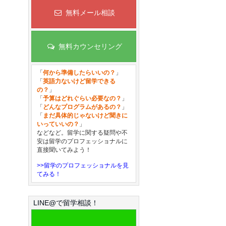
無料メール相談
無料カウンセリング
「
何から準備したらいいの？
」
「
英語力ないけど留学できる
の？
」
「
予算はどれぐらい必要なの？
」
「
どんなプログラムがあるの？
」
「
まだ具体的じゃないけど聞きに
いっていいの？
」
などなど。留学に関する疑問や不
安は留学のプロフェッショナルに
直接聞いてみよう！
>>留学のプロフェッショナルを見
てみる！
LINE@で留学相談！