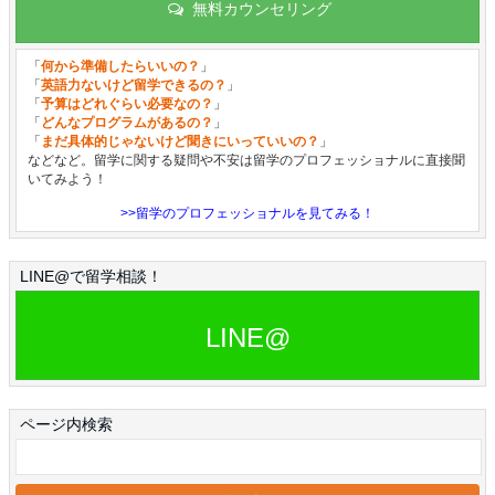
無料カウンセリング
「
何から準備したらいいの？
」
「
英語力ないけど留学できるの？
」
「
予算はどれぐらい必要なの？
」
「
どんなプログラムがあるの？
」
「
まだ具体的じゃないけど聞きにいっていいの？
」
などなど。留学に関する疑問や不安は留学のプロフェッショナルに直接聞
いてみよう！
>>留学のプロフェッショナルを見てみる！
LINE@で留学相談！
LINE@
ページ内検索