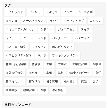
タグ
アイルランド
アメリカ
イギリス
インターンシップ留学
オランダ
オーストラリア
カナダ
キャリアアップ
コミカレ
コミュニティカレッジ
シドニー
ジュニア留学
スイス
セミナー
ニュージーランド
バンクーバー
パスウェイ
パスウェイ留学
フィリピン
ホスピタリティ
ホスピタリティ留学
マルタ
ワーキングホリデー
休学・認定留学
体験談
大学
大学院
大学院留学
奨学金
海外大学進学
海外進学
準備
無料
無料ウェビナー
留学
留学セミナー
留学準備
留学費用
編入留学
英語
語学
語学学校
語学留学
進学
都市情報
無料ダウンロード