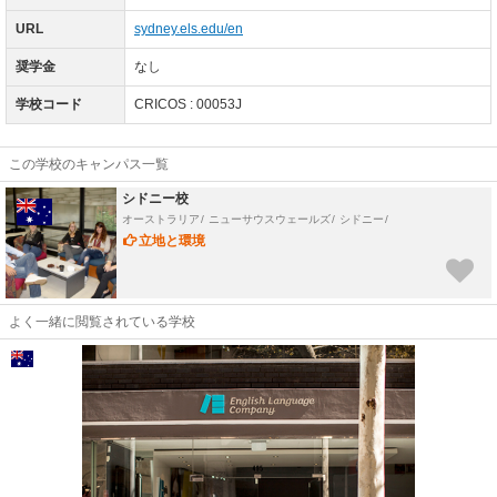
URL
sydney.els.edu/en
奨学金
なし
学校コード
CRICOS : 00053J
この学校のキャンパス一覧
シドニー校
オーストラリア
ニューサウスウェールズ
シドニー
立地と環境
今後
表示しない
よく一緒に閲覧されている学校