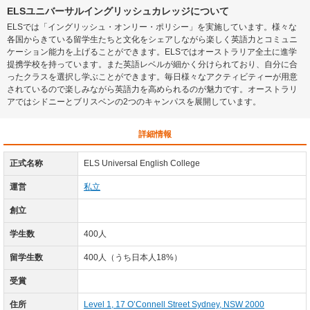
ELSユニバーサルイングリッシュカレッジについて
ELSでは「イングリッシュ・オンリー・ポリシー」を実施しています。様々な
各国からきている留学生たちと文化をシェアしながら楽しく英語力とコミュニ
ケーション能力を上げることができます。ELSではオーストラリア全土に進学
提携学校を持っています。また英語レベルが細かく分けられており、自分に合
ったクラスを選択し学ぶことができます。毎日様々なアクティビティーが用意
されているので楽しみながら英語力を高められるのが魅力です。オーストラリ
アではシドニーとブリスベンの2つのキャンパスを展開しています。
詳細情報
正式名称
ELS Universal English College
運営
私立
創立
学生数
400人
留学生数
400人（うち日本人18%）
受賞
住所
Level 1, 17 O’Connell Street Sydney, NSW 2000