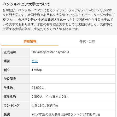
ペンシルベニア大学について
当学校は、ペンシルベニア州にあるフィラデルフィアがメインのアメリカの私
立名門大学です。米国東海岸名門私立大学連合であるアイビー・リーグの中の1
校であり、合格率9.4%と全米最難関大学の一つとして国内外から注目を集めて
いる大学でもあります。米国の有名総合大学としては比較的珍しく、大都市に
位置する大学の為か、生徒たちからの人気も絶大です。
詳細情報
専攻・分野
正式名称
University of Pennsylvania
運営
公立
創立
1755年
学位認定
学生数
24,600人
留学生数
5,800人（うち日本人0%）
ランキング
世界11位 / 国内7位
受賞
2014年度の億万長者出身校ランキングで世界1位