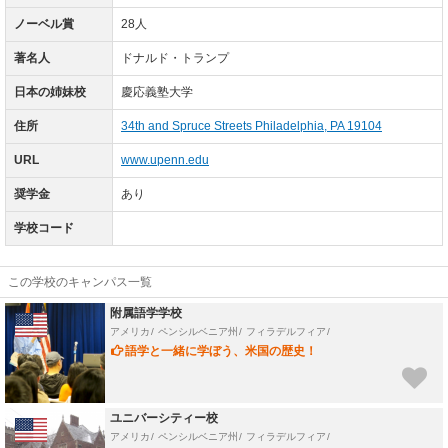
ノーベル賞
28人
著名人
ドナルド・トランプ
日本の姉妹校
慶応義塾大学
住所
34th and Spruce Streets Philadelphia, PA 19104
URL
www.upenn.edu
奨学金
あり
学校コード
この学校のキャンパス一覧
附属語学学校
アメリカ
ペンシルベニア州
フィラデルフィア
語学と一緒に学ぼう、米国の歴史！
今後
表示しない
ユニバーシティー校
アメリカ
ペンシルベニア州
フィラデルフィア