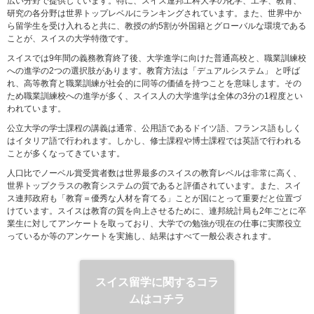
広い分野で提供しています。特に、スイス連邦工科大学の化学、工学、教育、
研究の各分野は世界トップレベルにランキングされています。また、世界中か
ら留学生を受け入れると共に、教授の約5割が外国籍とグローバルな環境である
ことが、スイスの大学特徴です。
スイスでは9年間の義務教育終了後、大学進学に向けた普通高校と、職業訓練校
への進学の2つの選択肢があります。教育方法は「デュアルシステム」 と呼ば
れ、高等教育と職業訓練が社会的に同等の価値を持つことを意味します。その
ため職業訓練校への進学が多く、スイス人の大学進学は全体の3分の1程度とい
われています。
公立大学の学士課程の講義は通常、公用語であるドイツ語、フランス語もしく
はイタリア語で行われます。しかし、修士課程や博士課程では英語で行われる
ことが多くなってきています。
人口比でノーベル賞受賞者数は世界最多のスイスの教育レベルは非常に高く、
世界トップクラスの教育システムの質であると評価されています。また、スイ
ス連邦政府も「教育＝優秀な人材を育てる」ことが国にとって重要だと位置づ
けています。スイスは教育の質を向上させるために、連邦統計局も2年ごとに卒
業生に対してアンケートを取っており、大学での勉強が現在の仕事に実際役立
っているか等のアンケートを実施し、結果はすべて一般公表されます。
スイス留学に関するコラ
ムはコチラ