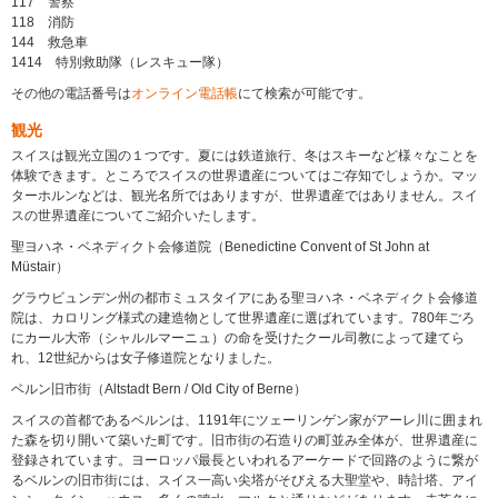
117 警察
118 消防
144 救急車
1414 特別救助隊（レスキュー隊）
その他の電話番号は
オンライン電話帳
にて検索が可能です。
観光
スイスは観光立国の１つです。夏には鉄道旅行、冬はスキーなど様々なことを
体験できます。ところでスイスの世界遺産についてはご存知でしょうか。マッ
ターホルンなどは、観光名所ではありますが、世界遺産ではありません。スイ
スの世界遺産についてご紹介いたします。
聖ヨハネ・ベネディクト会修道院（Benedictine Convent of St John at
Müstair）
グラウビュンデン州の都市ミュスタイアにある聖ヨハネ・ベネディクト会修道
院は、カロリング様式の建造物として世界遺産に選ばれています。780年ごろ
にカール大帝（シャルルマーニュ）の命を受けたクール司教によって建てら
れ、12世紀からは女子修道院となりました。
ベルン旧市街（Altstadt Bern / Old City of Berne）
スイスの首都であるベルンは、1191年にツェーリンゲン家がアーレ川に囲まれ
た森を切り開いて築いた町です。旧市街の石造りの町並み全体が、世界遺産に
登録されています。ヨーロッパ最長といわれるアーケードで回路のように繋が
るベルンの旧市街には、スイス一高い尖塔がそびえる大聖堂や、時計塔、アイ