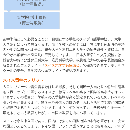
留学準備として必要なことは、目標とする学校のタイプ（語学学校、、大学、
大学院）によって異なります。語学学校への留学には、特に申し込み時の英語
力や学力は問われません。総合大学と連邦工科大学への留学条件・資格は、各
大学が出願者の出身国別に設定しています。「日本人留学生の入学資格」は、
総合大学および連邦工科大学、応用科学大学、教員養成大学の各学長協議会が
統合されたウェブサイト「
スイス大学学長協議会
」で確認できます。ホテルス
クールの場合、各学校のウェブサイトで確認できます。
スイス留学のメリット
人口比でノーベル賞受賞者数は世界最多、そして国民一人当たりの特許申請率
も世界トップに位置するスイスは、教育レベルの高さで国際的高水準を保って
います。その理由は、学校への入学基準が高く設定されているため、レベルの
高い学生が集まります。留学生や外国人講師の受け入れも活発で学校が国際的
な環境であることも挙げられます。また、何と言っても「学校が学生を十分に
鍛える」という教育方針が、この国の教育を成功へ導いています。
スイスは永世中立国であり、国内には多くの国際機関の本部が置かれて、安全
な国といえるでしょう。ドイツ語、フランス語を学ぶことはもちろん、アルプ