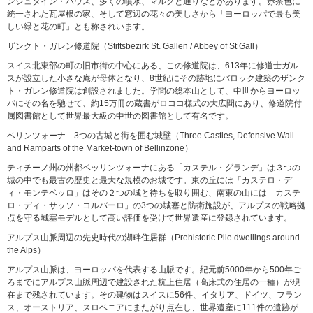
ンシュタイン・ハウス、多くの噴水、マルクと通りなどがあります。赤茶色に
統一された瓦屋根の家、そして窓辺の花々の美しさから「ヨーロッパで最も美
しい緑と花の町」とも称されいます。
ザンクト・ガレン修道院（Stiftsbezirk St. Gallen / Abbey of St Gall）
スイス北東部の町の旧市街の中心にある、この修道院は、613年に修道士ガル
スが設立した小さな庵が母体となり、8世紀にその跡地にバロック建築のザンク
ト・ガレン修道院は創設されました。学問の総本山として、中世からヨーロッ
パにその名を馳せて、約15万冊の蔵書がロココ様式の大広間にあり、修道院付
属図書館として世界最大級の中世の図書館として有名です。
ベリンツォーナ 3つの古城と街を囲む城壁（Three Castles, Defensive Wall
and Ramparts of the Market-town of Bellinzone）
ティチーノ州の州都ベッリンツォーナにある「カステル・グランデ」は３つの
城の中でも最古の歴史と最大な規模のお城です。東の丘には「カステロ・デ
ィ・モンテベッロ」はその２つの城と待ちを取り囲む、南東の山には「カステ
ロ・ディ・サッソ・コルバーロ」の3つの城塞と防衛施設が、アルプスの戦略拠
点を守る城塞モデルとして高い評価を受けて世界遺産に登録されています。
アルプス山脈周辺の先史時代の湖畔住居群（Prehistoric Pile dwellings around
the Alps）
アルプス山脈は、ヨーロッパを代表する山脈です。紀元前5000年から500年ご
ろまでにアルプス山脈周辺で建設された杭上住居（高床式の住居の一種）が現
在まで残されています。その建物はスイスに56件、イタリア、ドイツ、フラン
ス、オーストリア、スロベニアにまたがり点在し、世界遺産に111件の遺跡が