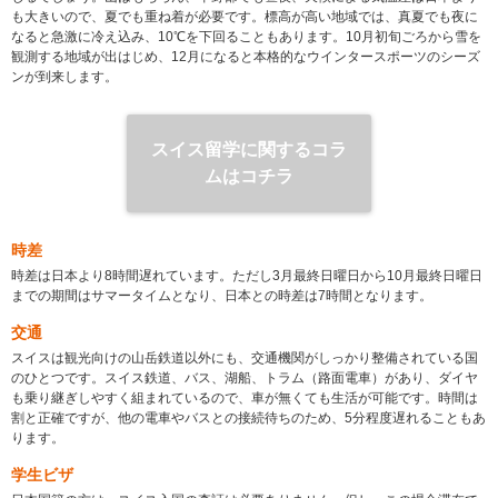
も大きいので、夏でも重ね着が必要です。標高が高い地域では、真夏でも夜に
なると急激に冷え込み、10℃を下回ることもあります。10月初旬ごろから雪を
観測する地域が出はじめ、12月になると本格的なウインタースポーツのシーズ
ンが到来します。
スイス留学に関するコラ
ムはコチラ
時差
時差は日本より8時間遅れています。ただし3月最終日曜日から10月最終日曜日
までの期間はサマータイムとなり、日本との時差は7時間となります。
交通
スイスは観光向けの山岳鉄道以外にも、交通機関がしっかり整備されている国
のひとつです。スイス鉄道、バス、湖船、トラム（路面電車）があり、ダイヤ
も乗り継ぎしやすく組まれているので、車が無くても生活が可能です。時間は
割と正確ですが、他の電車やバスとの接続待ちのため、5分程度遅れることもあ
ります。
学生ビザ