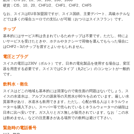
硬貨：Ct5、10、20、CHF1/2、 CHF1、CHF2、CHF5
なお、スイスはEU非加盟国ですが、スイス国鉄、主要デパート、高級ホテルな
どでは多くの場合ユーロでの支払いが可能（おつりはスイスフラン）です。
チップ
基本的にはサービス料は含まれているためチップは不要です。ただし、特によ
いサービスを受けたときや、ホテルやタクシーで荷物を運んでもらった場合に
はCHF2～3のチップを渡すとよいかもしれません。
電圧とプラグ
スイスの電圧は230V（ボルト）です。日本の電化製品を使用する場合は、変圧
器を用意する必要です。スイスではCタイプ（丸2ピン）のコンセントが一般的
です。
飲料水・衛生
スイスはどこの地域も基本的には清潔なので衛生面の問題はないでしょう。ス
イスの水道水は、アルプスの源泉等の天然水が80％を占めています。厳しい水
質基準があり、水道水も飲用できます。ただし、心配が残る人はミネラルウォ
ーターを購入下さい。スーパー等で売られているミネラルウォーターの値段は
日本に比べ安いです。ガス入りとガス無しが販売されています。なお「この水
は飲めません」などの注意書きがある場所での飲料は避けて下さい。
緊急時の電話番号