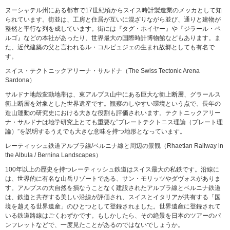
ヌーシャテル州にある都市で17世紀頃からスイス時計製造業のメッカとして知
られています。街並は、工房と住居が互いに混ざりながら並び、通りと建物が
整然と平行な列を成しています。街には『タグ・ホイヤー』や『ジラール・ペ
ルゴ』などの本社があったり、世界最大の国際時計博物館などもあります。ま
た、近代建築の父と言われるル・コルビュジェの生まれ故郷としても有名で
す。
スイス・テクトニックアリーナ・サルドナ（The Swiss Tectonic Arena
Sardona）
サルドナ地殻変動地帯は、東アルプス山中にある巨大な衝上断層、グラールス
衝上断層を対象とした世界遺産です。観察のしやすい環境という点で、長年の
造山運動の研究史における大きな役割も評価されいます。テクトニックアリー
ナ・サルドナは地学研究上とても重要な”プレートテクトニス理論（プレート理
論）”を説明するうえでも大きな意味を持つ地形となっています。
レーティッシュ鉄道アルブラ線/ベルニナ線と周辺の景観（Rhaetian Railway in
the Albula / Bernina Landscapes）
100年以上の歴史を持つレーティッシュ鉄道はスイス最大の私鉄です。沿線に
は、世界的に有名な山岳リゾートである、サン・モリッツやダヴォスがありま
す。アルプスの大自然を損なうことなく建設されたアルブラ線とベルニナ鉄道
は、鉄道と共存する美しい沿線が評価され、スイスとイタリアが共有する「国
境を越える世界遺産」のひとつとして登録されました。世界遺産に登録されて
いる鉄道路線はごくわずかです。もしかしたら、その絶景を日本のツアーのパ
ンフレットなどで、一度見たことがあるのではないでしょうか。