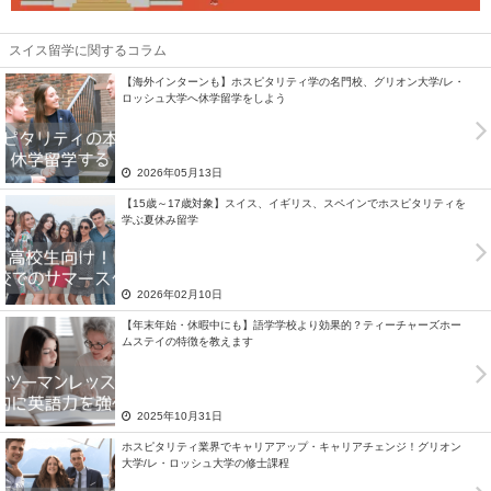
スイス留学に関するコラム
【海外インターンも】ホスピタリティ学の名門校、グリオン大学/レ・
ロッシュ大学へ休学留学をしよう
2026年05月13日
【15歳～17歳対象】スイス、イギリス、スペインでホスピタリティを
学ぶ夏休み留学
2026年02月10日
【年末年始・休暇中にも】語学学校より効果的？ティーチャーズホー
ムステイの特徴を教えます
2025年10月31日
ホスピタリティ業界でキャリアアップ・キャリアチェンジ！グリオン
大学/レ・ロッシュ大学の修士課程