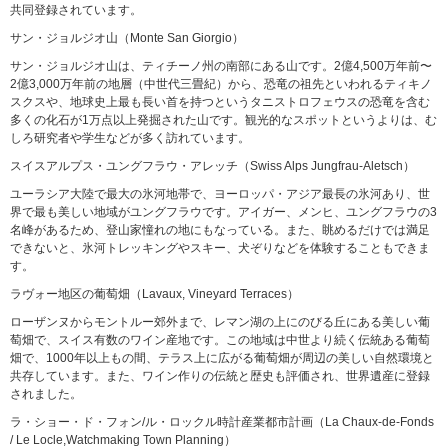
共同登録されています。
サン・ジョルジオ山（Monte San Giorgio）
サン・ジョルジオ山は、ティチーノ州の南部にある山です。2億4,500万年前〜
2億3,000万年前の地層（中世代三畳紀）から、恐竜の祖先といわれるティキノ
スクスや、地球史上最も長い首を持つというタニストロフェウスの恐竜を含む
多くの化石が1万点以上発掘された山です。観光的なスポットというよりは、む
しろ研究者や学生などが多く訪れています。
スイスアルプス・ユングフラウ・アレッチ（Swiss Alps Jungfrau-Aletsch）
ユーラシア大陸で最大の氷河地帯で、ヨーロッパ・アジア最長の氷河あり、世
界で最も美しい地域がユングフラウです。アイガー、メンヒ、ユングフラウの3
名峰があるため、登山家憧れの地にもなっている。また、眺めるだけでは満足
できないと、氷河トレッキングやスキー、犬ぞりなどを体験することもできま
す。
ラヴォー地区の葡萄畑（Lavaux, Vineyard Terraces）
ローザンヌからモントルー郊外まで、レマン湖の上にのびる丘にある美しい葡
萄畑で、スイス有数のワイン産地です。この地域は中世より続く伝統ある葡萄
畑で、1000年以上もの間、テラス上に広がる葡萄畑が周辺の美しい自然環境と
共存しています。また、ワイン作りの伝統と歴史も評価され、世界遺産に登録
されました。
ラ・ショー・ド・フォン/ル・ロックル時計産業都市計画（La Chaux-de-Fonds
/ Le Locle,Watchmaking Town Planning）