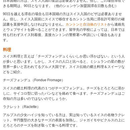
日本国籍の方は、スイス入国の査証は必要ありません。但し、この場合滞在で
きる期間は、90日となります。（他のシェンゲン加盟国滞在日数も含む）
90日を越える滞在の場合も日本国籍の方はスイス入国のビザは必要ありませ
ん。但し、スイス入国前にスイスで移住するカントン当局に滞在許可発行の確
認書を直接申請しなければなりません。
カントンと自治体のリスト
から連絡先
とウェブサイトを調べることができます。留学先の学校によっては、日本では
何も行わずスイス到着後、直接カントンの警察署へ申請にいく場合もありま
す。
料理
スイス料理と言えば「チーズフォンデュくらいしか思い浮かばない」という人
が多いと思います。しかし、スイスの人口と比べると、ミシュランの星の数が
世界一多いと言われてるグルメ大国です。スイス伝統の郷土料理＆スイーツな
どをご紹介。
チーズフォンデュ（Fondue Fromage）
スイスの郷土料理の代表の１つがチーズフォンデュ。チーズをとろとろに溶か
しに、サイコロ型に切ったパンなどを絡めて食べます。チーズフォンデュはご
存知の方は多いのではないのでしょうか。
ラクレット（Raclette）
アルプスの少女ハイジを知っている方は、実は知っているスイスの名物ラクレ
ット。半円盤型の大きなチーズの表面を加熱し、ジャガイモやピクルスの上に
とろとろのチーズを削ぎ取って食べる料理です。