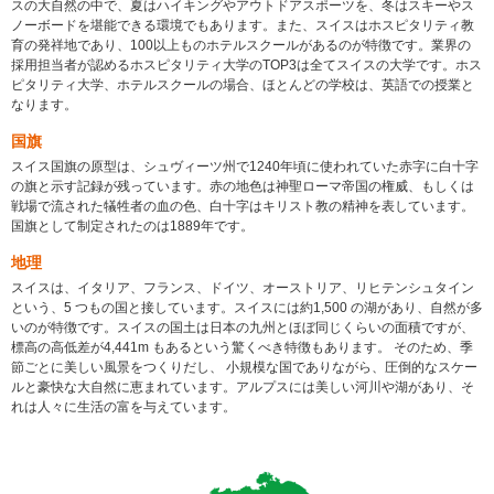
スの大自然の中で、夏はハイキングやアウトドアスポーツを、冬はスキーやス
ノーボードを堪能できる環境でもあります。また、スイスはホスピタリティ教
育の発祥地であり、100以上ものホテルスクールがあるのが特徴です。業界の
採用担当者が認めるホスピタリティ大学のTOP3は全てスイスの大学です。ホス
ピタリティ大学、ホテルスクールの場合、ほとんどの学校は、英語での授業と
なります。
国旗
スイス国旗の原型は、シュヴィーツ州で1240年頃に使われていた赤字に白十字
の旗と示す記録が残っています。赤の地色は神聖ローマ帝国の権威、もしくは
戦場で流された犠牲者の血の色、白十字はキリスト教の精神を表しています。
国旗として制定されたのは1889年です。
地理
スイスは、イタリア、フランス、ドイツ、オーストリア、リヒテンシュタイン
という、5 つもの国と接しています。スイスには約1,500 の湖があり、自然が多
いのが特徴です。スイスの国土は日本の九州とほぼ同じくらいの面積ですが、
標高の高低差が4,441m もあるという驚くべき特徴もあります。 そのため、季
節ごとに美しい風景をつくりだし、 小規模な国でありながら、圧倒的なスケー
ルと豪快な大自然に恵まれています。アルプスには美しい河川や湖があり、そ
れは人々に生活の富を与えています。