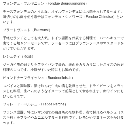
フォンデュ・ブルギニョン（Fondue Bourguignonne）
チーズフォンデュのオイル版。オイルフォンデュにはお肉を入れて食べます。
薄切りのお肉を使う場合はフォンデュ・シノワーズ（Fondue Chinoise）とい
います。
ブラートヴルスト（Bratwurst）
手軽なランチとしても大人気。ドイツ語圏を代表する料理で、バーベキューで
出てくる焼きソーセージです。ソーセージにはブラウンソースやマスタードを
かけていただきます。
レシュティ（Rosti）
ジャガイモの細切りをフライパンで炒め、表面をカリカリにしたスイスの家庭
料理の１つです。小腹がすいた時にもお勧めです。
ビュンドナーフライッシュ（Bundnerfleisch）
スパイスと調味液に漬け込んだ牛肉の塊を乾燥させた、ドライビーフをスライ
スした料理。生ハムのようなイメージで前菜として食されます。赤ワインにも
ぴったりです。
フィレ・ド・ペルシュ（Filet de Perche）
フランス語圏、特にレマン湖での白身魚の名物料理。湖で採れるペルシュ（ス
ズキ科）をフライやムニエルで食べる料理です。レモンやマヨネーズをかけ食
べます。