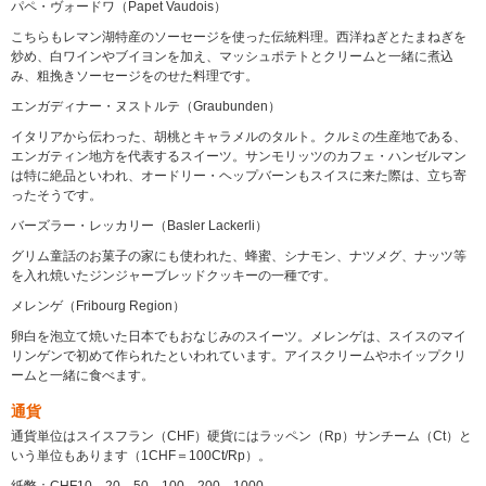
パペ・ヴォードワ（Papet Vaudois）
こちらもレマン湖特産のソーセージを使った伝統料理。西洋ねぎとたまねぎを
炒め、白ワインやブイヨンを加え、マッシュポテトとクリームと一緒に煮込
み、粗挽きソーセージをのせた料理です。
エンガディナー・ヌストルテ（Graubunden）
イタリアから伝わった、胡桃とキャラメルのタルト。クルミの生産地である、
エンガティン地方を代表するスイーツ。サンモリッツのカフェ・ハンゼルマン
は特に絶品といわれ、オードリー・ヘップバーンもスイスに来た際は、立ち寄
ったそうです。
バーズラー・レッカリー（Basler Lackerli）
グリム童話のお菓子の家にも使われた、蜂蜜、シナモン、ナツメグ、ナッツ等
を入れ焼いたジンジャーブレッドクッキーの一種です。
メレンゲ（Fribourg Region）
卵白を泡立て焼いた日本でもおなじみのスイーツ。メレンゲは、スイスのマイ
リンゲンで初めて作られたといわれています。アイスクリームやホイップクリ
ームと一緒に食べます。
通貨
通貨単位はスイスフラン（CHF）硬貨にはラッペン（Rp）サンチーム（Ct）と
いう単位もあります（1CHF＝100Ct/Rp）。
紙幣：CHF10、20、50、100、200、1000