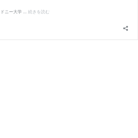
【世
シドニー大学 …
続きを読む
界
大
学
ラ
ン
キ
ン
グ
18
位】
シ
ド
ニ
ー
大
学、
最
新
奨